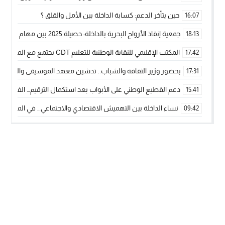
حين يتأخر الدعم: كسابة الداخلة بين الأمل والقلق ؟
16:07
جمعية إنقاذ الأرواح البحرية بالداخلة: حصيلة 2025 بين مهام الإنقاذ ومشروع “دار البحار”
18:13
المكتب الإقليمي للنقابة الوطنية للتعليم CDT يجتمع مع المدير الإقليمي لمناقشة ملفات جوهرية لنساء ورجال التعليم
17:42
بحضور وزير الثقافة والشباب.. تدشين معهد الموسيقى والفنون الكوريغرافي
17:31
دعم القطيع الوطني على الأبواب بعد استكمال الترقيم… الفلاحة 
15:41
نساء الداخلة بين التهميش الاقتصادي والاجتماعي… في المؤسسات ا
09:42
طائرات “لارام” تغيّر مسارها نحو الداخلة بسبب الغبار الكثيف
11:28
“مجلس جهة الداخلة وادي الذهب يسلم سيارة إسعاف لدعم مهنيي
15:51
الخطاط ينجا يعطي شارة الانطلاقة… وآسفي تحصد جائزة دوري الكر
22:08
أخنوش يحدد أربع أولويات لمشروع قانون المالية 2026 لمرحلة جديدة من النمو والعدالة الاجتماعية
20:25
اجتماع أمني رفيع المستوى: استراتيجية استباقية لتعزيز أمن المملك
14:43
في ذكرى عيد العرش.. الخطاط ينجا يُشيد بالإشعاع التنموي للأقالي
20:20