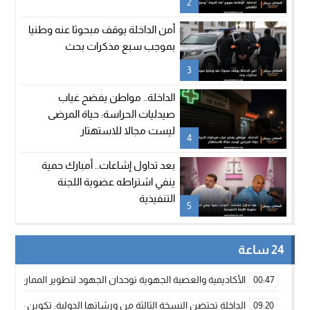
2
أمن الداخلة يوقف مبحوثا عنه وطنيا
بموجب سبع مذكرات بحث
3
الداخلة.. مواطن يفضح غياب
صيدليات الحراسة: حياة المرضى
ليست مجالا للاستهتار
4
بعد تداول إشاعات.. أمبارك حمية
ينفي اشتراطه عضوية اللجنة
التنفيذية
5
24 ساعة
الأكاديمية والعصبة الجهوية توحدان الجهود لتطوير الممارسة الك
00:47
الداخلة تحتضن النسخة الثالثة من ورشاتها الدولية: تكوين متخصص 
09:20