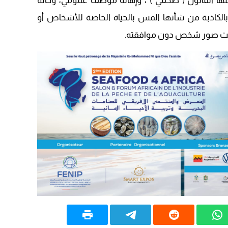
ظمها القانون ( صحفي ) ، وإهانة موظف عمومي، وحالة
09:19
لكاذبة من شأنها المس بالحياة الخاصة للأشخاص أو
وبث صور شخص دون موافقته.