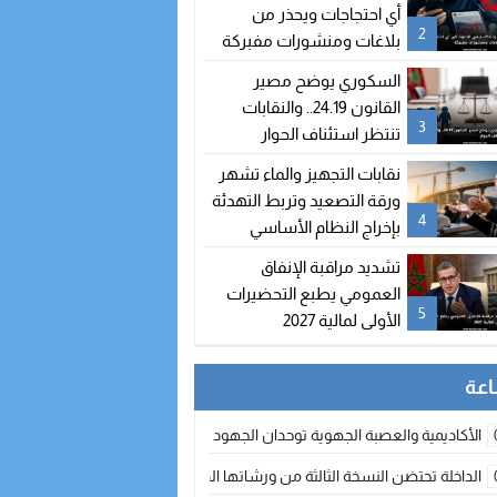
شغور مقعده
أي احتجاجات ويحذر من
2
بلاغات ومنشورات مفبركة
السكوري يوضح مصير
القانون 24.19.. والنقابات
3
تنتظر استئناف الحوار
نقابات التجهيز والماء تشهر
ورقة التصعيد وتربط التهدئة
4
بإخراج النظام الأساسي
تشديد مراقبة الإنفاق
العمومي يطبع التحضيرات
5
الأولى لمالية 2027
الأكاديمية والعصبة الجهوية توحدان الجهود لتطوير الممارسة الكروية بجهة الد
الداخلة تحتضن النسخة الثالثة من ورشاتها الدولية: تكوين متخصص في التراث الأر