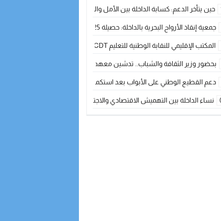
حين يتأخر الدعم: كسابة الداخلة بين الأمل والقلق ؟
جمعية إنقاذ الأرواح البحرية بالداخلة: حصيلة 2025 بين مهام الإنقاذ ومشروع “دار البحار”
المكتب الإقليمي للنقابة الوطنية للتعليم CDT يجتمع مع المدير الإقليمي لمناقشة ملفات جوهرية لنساء ورجال التعليم
بحضور وزير الثقافة والشباب.. تدشين معهد الموسيقى والفنون الكوريغرافية بالداخلة بغلا
دعم القطيع الوطني على الأبواب بعد استكمال الترقيم… الفلاحة المغربية نحو 
نساء الداخلة بين التهميش الاقتصادي والاجتماعي… في المؤسسات الإنتاجية البح
طائرات “لارام” تغيّر مسارها نحو الداخلة بسبب الغبار الكثيف
“مجلس جهة الداخلة وادي الذهب يسلم سيارة إسعاف لدعم مهنيي الصيد التقل
الخطاط ينجا يعطي شارة الانطلاقة… وآسفي تحصد جائزة دوري الكرة الحديدية با
أخنوش يحدد أربع أولويات لمشروع قانون المالية 2026 لمرحلة جديدة من النمو والعدالة الاجتماعية
اجتماع أمني رفيع المستوى: استراتيجية استباقية لتعزيز أمن المملكة
في ذكرى عيد العرش.. الخطاط ينجا يُشيد بالإشعاع التنموي للأقاليم الجنوبية بف