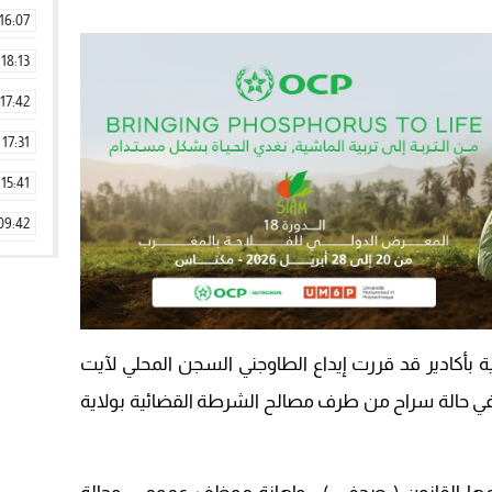
16:07
18:13
17:42
17:31
15:41
09:42
11:28
15:51
22:08
ئية بأكادير قد قررت إيداع الطاوجني السجن المحلي لآيت
20:25
، في حالة سراح من طرف مصالح الشرطة القضائية بولاية
14:43
20:20