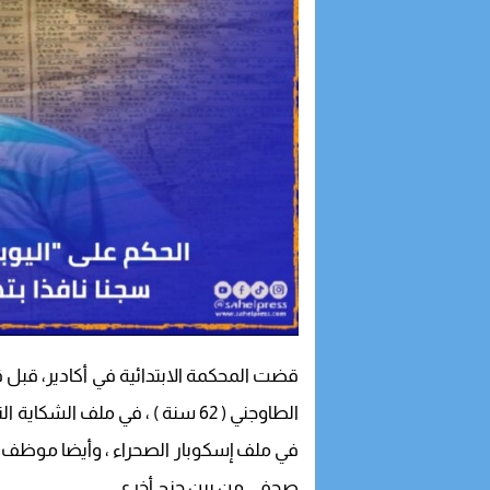
قضت المحكمة الابتدائية في أكادير، قبل قل
الطاوجني ( 62 سنة ) ، في ملف ا
في ملف إسكوبار الصحراء ، وأيضا موظف آخ
صحفي من بين جنح أخرى.