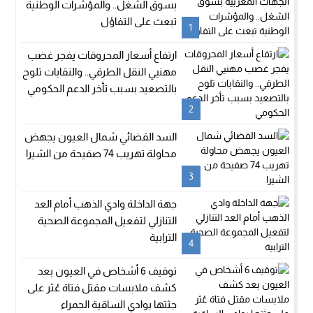
بسوق الشغل.. والمؤشرات الوطنية
تبعث على التفاؤل
1
ارتفاع أسعار المحروقات يفجر غضب
مهنيي النقل الطرقي.. والنقابات تلوح
بالتصعيد بسبب تأخر الدعم الحكومي
2
السد القضائي شمال العيون يجهض
محاولة تهريب 74 صفيحة من الشيرا
3
جهة الداخلة وادي الذهب أمام العد
التنازلي لتفعيل المجموعة الصحية
الترابية
4
توقيف 6 أشخاص في العيون بعد
كشف ملابسات مقتل فتاة عُثر على
جثتها بوادي الساقية الحمراء