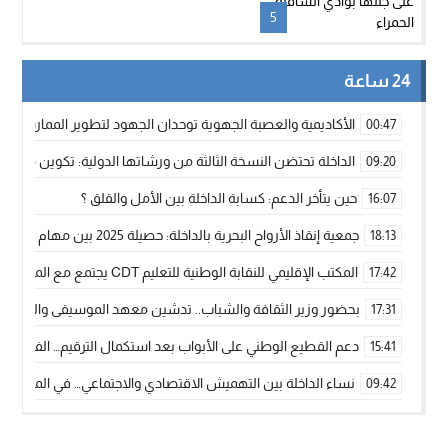
5
24 ساعة
الأكاديمية والعصبة الجهوية توحدان الجهود لتطوير الممارسة الك
00:47
الداخلة تحتضن النسخة الثالثة من ورشاتها الدولية: تكوين متخصص 
09:20
حين يتأخر الدعم: كسابة الداخلة بين الأمل والقلق ؟
16:07
جمعية إنقاذ الأرواح البحرية بالداخلة: حصيلة 2025 بين مهام الإنقاذ ومشروع “دار البحار”
18:13
المكتب الإقليمي للنقابة الوطنية للتعليم CDT يجتمع مع المدير الإقليمي لمناقشة ملفات جوهرية لنساء ورجال التعليم
17:42
بحضور وزير الثقافة والشباب.. تدشين معهد الموسيقى والفنون الكوريغرافي
17:31
دعم القطيع الوطني على الأبواب بعد استكمال الترقيم… الفلاحة 
15:41
نساء الداخلة بين التهميش الاقتصادي والاجتماعي… في المؤسسات ا
09:42
طائرات “لارام” تغيّر مسارها نحو الداخلة بسبب الغبار الكثيف
11:28