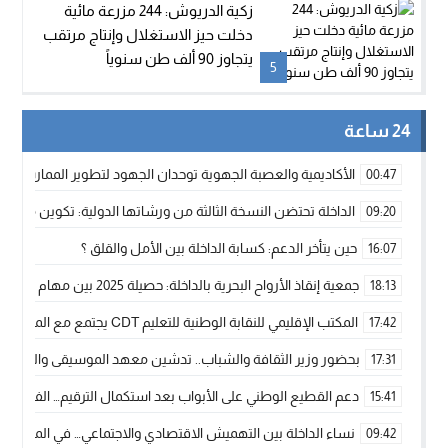
زكية الدريوش: 244 مزرعة مائية
دخلت حيز الاستغلال وإنتاج مرتقب
يتجاوز 90 ألف طن سنوياً
5
24 ساعة
الأكاديمية والعصبة الجهوية توحدان الجهود لتطوير الممارسة الك
00:47
الداخلة تحتضن النسخة الثالثة من ورشاتها الدولية: تكوين متخصص 
09:20
حين يتأخر الدعم: كسابة الداخلة بين الأمل والقلق ؟
16:07
جمعية إنقاذ الأرواح البحرية بالداخلة: حصيلة 2025 بين مهام الإنقاذ ومشروع “دار البحار”
18:13
المكتب الإقليمي للنقابة الوطنية للتعليم CDT يجتمع مع المدير الإقليمي لمناقشة ملفات جوهرية لنساء ورجال التعليم
17:42
بحضور وزير الثقافة والشباب.. تدشين معهد الموسيقى والفنون الكوريغرافي
17:31
دعم القطيع الوطني على الأبواب بعد استكمال الترقيم… الفلاحة 
15:41
نساء الداخلة بين التهميش الاقتصادي والاجتماعي… في المؤسسات ا
09:42