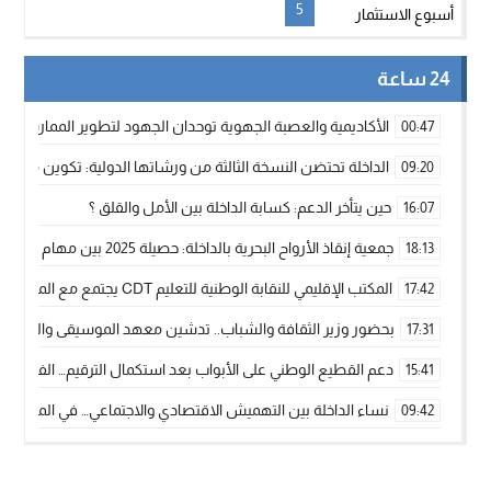
أسبوع الاستثمار
5
24 ساعة
الأكاديمية والعصبة الجهوية توحدان الجهود لتطوير الممارسة الك
00:47
الداخلة تحتضن النسخة الثالثة من ورشاتها الدولية: تكوين متخصص 
09:20
حين يتأخر الدعم: كسابة الداخلة بين الأمل والقلق ؟
16:07
جمعية إنقاذ الأرواح البحرية بالداخلة: حصيلة 2025 بين مهام الإنقاذ ومشروع “دار البحار”
18:13
المكتب الإقليمي للنقابة الوطنية للتعليم CDT يجتمع مع المدير الإقليمي لمناقشة ملفات جوهرية لنساء ورجال التعليم
17:42
بحضور وزير الثقافة والشباب.. تدشين معهد الموسيقى والفنون الكوريغرافي
17:31
دعم القطيع الوطني على الأبواب بعد استكمال الترقيم… الفلاحة 
15:41
نساء الداخلة بين التهميش الاقتصادي والاجتماعي… في المؤسسات ا
09:42
طائرات “لارام” تغيّر مسارها نحو الداخلة بسبب الغبار الكثيف
11:28
“مجلس جهة الداخلة وادي الذهب يسلم سيارة إسعاف لدعم مهنيي