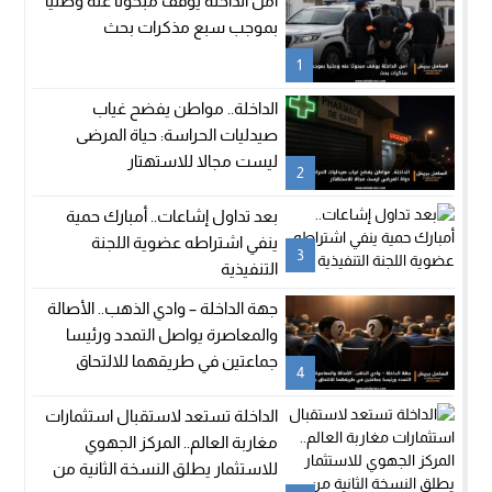
أمن الداخلة يوقف مبحوثا عنه وطنيا
بموجب سبع مذكرات بحث
1
الداخلة.. مواطن يفضح غياب
صيدليات الحراسة: حياة المرضى
ليست مجالا للاستهتار
2
بعد تداول إشاعات.. أمبارك حمية
ينفي اشتراطه عضوية اللجنة
3
التنفيذية
جهة الداخلة – وادي الذهب.. الأصالة
والمعاصرة يواصل التمدد ورئيسا
جماعتين في طريقهما للالتحاق
4
بالحزب
الداخلة تستعد لاستقبال استثمارات
مغاربة العالم.. المركز الجهوي
للاستثمار يطلق النسخة الثانية من