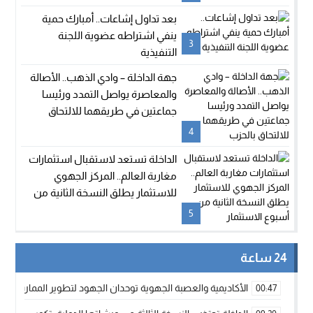
بعد تداول إشاعات.. أمبارك حمية
ينفي اشتراطه عضوية اللجنة
3
التنفيذية
جهة الداخلة – وادي الذهب.. الأصالة
والمعاصرة يواصل التمدد ورئيسا
جماعتين في طريقهما للالتحاق
بالحزب
4
الداخلة تستعد لاستقبال استثمارات
مغاربة العالم.. المركز الجهوي
للاستثمار يطلق النسخة الثانية من
أسبوع الاستثمار
5
24 ساعة
الأكاديمية والعصبة الجهوية توحدان الجهود لتطوير الممارسة الك
00:47