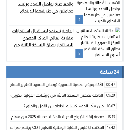
والمعاصرة يواصل التمدد ورئيسا
جماعتين في طريقهما للالتحاق
بالحزب
4
الداخلة تستعد لاستقبال استثمارات
مغاربة العالم.. المركز الجهوي
للاستثمار يطلق النسخة الثانية من
أسبوع الاستثمار
5
24 ساعة
الأكاديمية والعصبة الجهوية توحدان الجهود لتطوير الممارسة الك
00:47
الداخلة تحتضن النسخة الثالثة من ورشاتها الدولية: تكوين متخصص 
09:20
حين يتأخر الدعم: كسابة الداخلة بين الأمل والقلق ؟
16:07
جمعية إنقاذ الأرواح البحرية بالداخلة: حصيلة 2025 بين مهام الإنقاذ ومشروع “دار البحار”
18:13
المكتب الإقليمي للنقابة الوطنية للتعليم CDT يجتمع مع المدير الإقليمي لمناقشة ملفات جوهرية لنساء ورجال التعليم
17:42