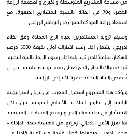
من مساحة المشاريع المتوسطة والكبرى والمجمعة لزراعة
الخضر، و70 في المائة بالنسبة للمشاريع الصغيرة، مع
استبعاد زراعة الفواكه الحمراء من البرنامج الزراعي.
وسيتم تزويد المستثمرين بمياه الري المحلاة وفق نظام
تدريجي يشمل أداء رسم اشتراك أولي بقيمة 5000 درهم
للهكتار، شاملًا للضرائب، يليه أداء رسوم الربط بالبنية التحتية،
ثم الاشتراك النهائي الذي يغطي ستة مواسم فلاحية، على أن
تُخصص المياه المحلاة حصريًا للأغراض الزراعية.
ويؤكد هذا المشروع استمرار المغرب في تنزيل استراتيجيته
الرامية إلى تطوير الفلاحة بالأقاليم الجنوبية، من خلال
الاستثمار في تحلية مياه البحر وتوسيع المساحات المسقية،
بما يعزز الأمن الغذائي، ويرفع من تنافسية جهة الداخلة –
وادي الذهب، ويجعلها قطبًا فلاحيًا واستثماريًا قادرًا على