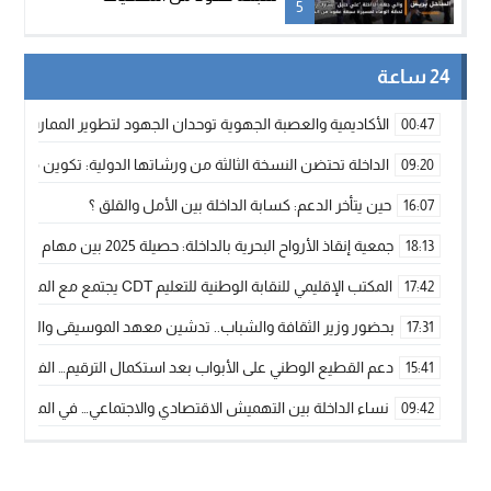
5
24 ساعة
الأكاديمية والعصبة الجهوية توحدان الجهود لتطوير الممارسة الك
00:47
الداخلة تحتضن النسخة الثالثة من ورشاتها الدولية: تكوين متخصص 
09:20
حين يتأخر الدعم: كسابة الداخلة بين الأمل والقلق ؟
16:07
جمعية إنقاذ الأرواح البحرية بالداخلة: حصيلة 2025 بين مهام الإنقاذ ومشروع “دار البحار”
18:13
المكتب الإقليمي للنقابة الوطنية للتعليم CDT يجتمع مع المدير الإقليمي لمناقشة ملفات جوهرية لنساء ورجال التعليم
17:42
بحضور وزير الثقافة والشباب.. تدشين معهد الموسيقى والفنون الكوريغرافي
17:31
دعم القطيع الوطني على الأبواب بعد استكمال الترقيم… الفلاحة 
15:41
نساء الداخلة بين التهميش الاقتصادي والاجتماعي… في المؤسسات ا
09:42
طائرات “لارام” تغيّر مسارها نحو الداخلة بسبب الغبار الكثيف
11:28
“مجلس جهة الداخلة وادي الذهب يسلم سيارة إسعاف لدعم مهنيي
15:51