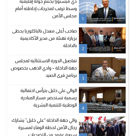
دي ميستورا يختتم جولة إقليمية
وسط ترقب لمخرجات إحاطته أمام
مجلس الأمن
1
صاحب أعلى معدل بالباكلوريا يحظى
بزيارة تهنئة من مدير الأكاديمية
بالداخلة
2
تفاصيل الدورة الاستثنائية لمجلس
جهة الداخلة – وادي الذهب بخصوص
برنامج قرى الصيد
3
الوالي علي خليل يترأس احتفالية
رسمية تستحضر مسار المبادرة
الوطنية للتنمية البشرية
4
والي جهة الداخلة “علي خليل” يشارك
رجال الأمن لحظة الوفاء لمسيرة
سبعة عقود من التضحيات