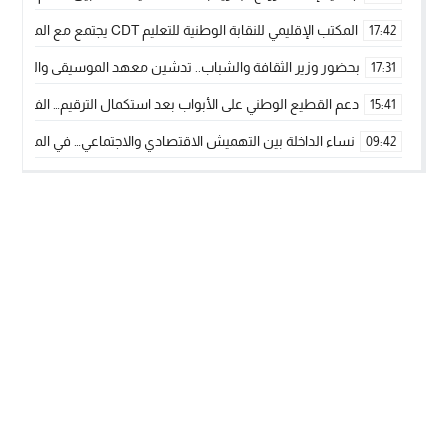
المكتب الإقليمي للنقابة الوطنية للتعليم CDT يجتمع مع المدير الإقليمي لمناقشة ملفات جوهرية لنساء ورجال التعليم
17:42
بحضور وزير الثقافة والشباب.. تدشين معهد الموسيقى والفنون الكوريغرافي
17:31
دعم القطيع الوطني على الأبواب بعد استكمال الترقيم… الفلاحة 
15:41
نساء الداخلة بين التهميش الاقتصادي والاجتماعي… في المؤسسات ا
09:42
طائرات “لارام” تغيّر مسارها نحو الداخلة بسبب الغبار الكثيف
11:28
“مجلس جهة الداخلة وادي الذهب يسلم سيارة إسعاف لدعم مهنيي
15:51
الخطاط ينجا يعطي شارة الانطلاقة… وآسفي تحصد جائزة دوري الكر
22:08
أخنوش يحدد أربع أولويات لمشروع قانون المالية 2026 لمرحلة جديدة من النمو والعدالة الاجتماعية
20:25
اجتماع أمني رفيع المستوى: استراتيجية استباقية لتعزيز أمن المملك
14:43
في ذكرى عيد العرش.. الخطاط ينجا يُشيد بالإشعاع التنموي للأقالي
20:20
🥋🔥 بطل من الداخلة يتوج بلقب عالمي في الصين ويكتب فصلاً جديد
09:19