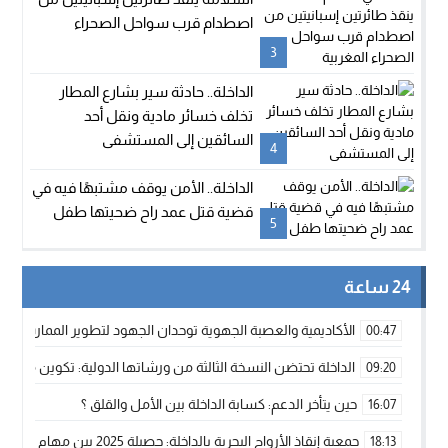
اصطدام قرب سواحل الصحراء
المغربية
3
الداخلة.. حادثة سير بشارع المطار
تخلف خسائر مادية ونقل أحد
السائقين إلى المستشفى
4
الداخلة.. الأمن يوقف مشتبهًا فيه في
قضية قتل عمد راح ضحيتها طفل
5
24 ساعة
الأكاديمية والعصبة الجهوية توحدان الجهود لتطوير الممارسة الك
00:47
الداخلة تحتضن النسخة الثالثة من ورشاتها الدولية: تكوين متخصص 
09:20
حين يتأخر الدعم: كسابة الداخلة بين الأمل والقلق ؟
16:07
جمعية إنقاذ الأرواح البحرية بالداخلة: حصيلة 2025 بين مهام الإنقاذ ومشروع “دار البحار”
18:13