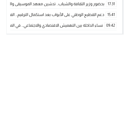
بحضور وزير الثقافة والشباب.. تدشين معهد الموسيقى والفنون الكوريغرافي
17:31
دعم القطيع الوطني على الأبواب بعد استكمال الترقيم… الفلاحة 
15:41
نساء الداخلة بين التهميش الاقتصادي والاجتماعي… في المؤسسات ا
09:42
طائرات “لارام” تغيّر مسارها نحو الداخلة بسبب الغبار الكثيف
11:28
“مجلس جهة الداخلة وادي الذهب يسلم سيارة إسعاف لدعم مهنيي
15:51
الخطاط ينجا يعطي شارة الانطلاقة… وآسفي تحصد جائزة دوري الكر
22:08
أخنوش يحدد أربع أولويات لمشروع قانون المالية 2026 لمرحلة جديدة من النمو والعدالة الاجتماعية
20:25
اجتماع أمني رفيع المستوى: استراتيجية استباقية لتعزيز أمن المملك
14:43
في ذكرى عيد العرش.. الخطاط ينجا يُشيد بالإشعاع التنموي للأقالي
20:20
🥋🔥 بطل من الداخلة يتوج بلقب عالمي في الصين ويكتب فصلاً جديد
09:19
جريدة الساحل بريس
© 2026 جميع الحقوق محفوظة.
تصميم
مجلة الووردبريس