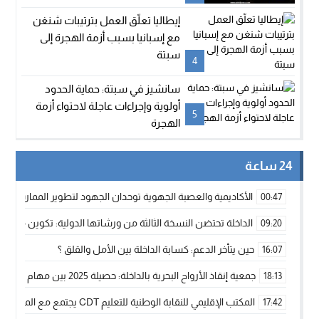
السادس
إيطاليا تعلّق العمل بترتيبات شنغن
مع إسبانيا بسبب أزمة الهجرة إلى
سبتة
4
سانشيز في سبتة: حماية الحدود
أولوية وإجراءات عاجلة لاحتواء أزمة
5
الهجرة
24 ساعة
الأكاديمية والعصبة الجهوية توحدان الجهود لتطوير الممارسة الك
00:47
الداخلة تحتضن النسخة الثالثة من ورشاتها الدولية: تكوين متخصص 
09:20
حين يتأخر الدعم: كسابة الداخلة بين الأمل والقلق ؟
16:07
جمعية إنقاذ الأرواح البحرية بالداخلة: حصيلة 2025 بين مهام الإنقاذ ومشروع “دار البحار”
18:13
المكتب الإقليمي للنقابة الوطنية للتعليم CDT يجتمع مع المدير الإقليمي لمناقشة ملفات جوهرية لنساء ورجال التعليم
17:42