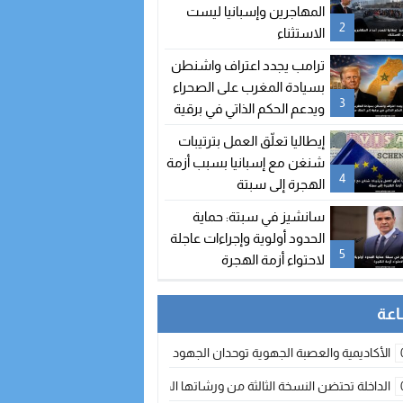
المهاجرين وإسبانيا ليست
2
الاستثناء
ترامب يجدد اعتراف واشنطن
بسيادة المغرب على الصحراء
3
ويدعم الحكم الذاتي في برقية
إلى الملك محمد السادس
إيطاليا تعلّق العمل بترتيبات
شنغن مع إسبانيا بسبب أزمة
4
الهجرة إلى سبتة
سانشيز في سبتة: حماية
الحدود أولوية وإجراءات عاجلة
5
لاحتواء أزمة الهجرة
الأكاديمية والعصبة الجهوية توحدان الجهود لتطوير الممارسة الكروية بجهة الد
الداخلة تحتضن النسخة الثالثة من ورشاتها الدولية: تكوين متخصص في التراث الأر