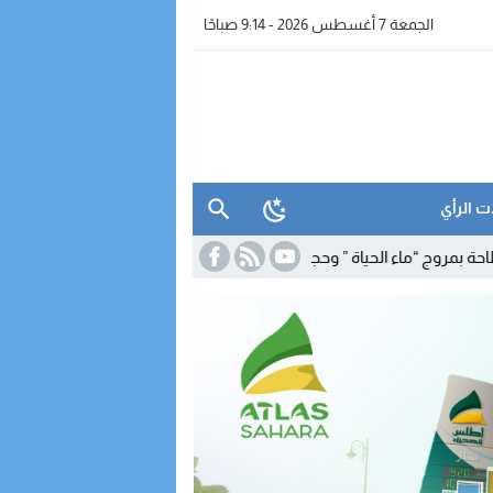
الجمعة 7 أغسطس 2026 - 9:14 صباحًا
ت الرأي
 الحياة ” وحجز معدات للتقطير
19:39
برنامج شتوي غير مسبوق لـ”رايان إير” ي