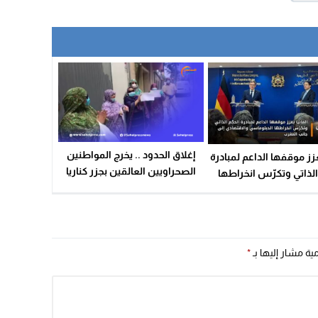
إغلاق الحدود .. يخرج المواطنين
تعزز موقفها الداعم لمبادرة
الصحراويين العالقين بجزر كناريا
الذاتي وتكرّس انخراطها
عن صمتهم ؟!
اسي والاقتصادي إلى جانب
المغرب
مية مشار إليها بـ
*