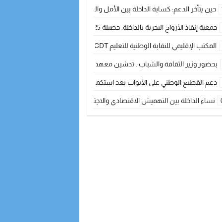
حين يتأخر الدعم: كسابة الداخلة بين الأمل والقلق ؟
جمعية إنقاذ الأرواح البحرية بالداخلة: حصيلة 2025 بين مهام الإنقاذ ومشروع “دار البحار”
المكتب الإقليمي للنقابة الوطنية للتعليم CDT يجتمع مع المدير الإقليمي لمناقشة ملفات جوهرية لنساء ورجال التعليم
بحضور وزير الثقافة والشباب.. تدشين معهد الموسيقى والفنون الكوريغرافية بالداخلة بغلا
دعم القطيع الوطني على الأبواب بعد استكمال الترقيم… الفلاحة المغربية نحو 
نساء الداخلة بين التهميش الاقتصادي والاجتماعي… في المؤسسات الإنتاجية البح
طائرات “لارام” تغيّر مسارها نحو الداخلة بسبب الغبار الكثيف
“مجلس جهة الداخلة وادي الذهب يسلم سيارة إسعاف لدعم مهنيي الصيد التقل
الخطاط ينجا يعطي شارة الانطلاقة… وآسفي تحصد جائزة دوري الكرة الحديدية با
أخنوش يحدد أربع أولويات لمشروع قانون المالية 2026 لمرحلة جديدة من النمو والعدالة الاجتماعية
اجتماع أمني رفيع المستوى: استراتيجية استباقية لتعزيز أمن المملكة
في ذكرى عيد العرش.. الخطاط ينجا يُشيد بالإشعاع التنموي للأقاليم الجنوبية بف