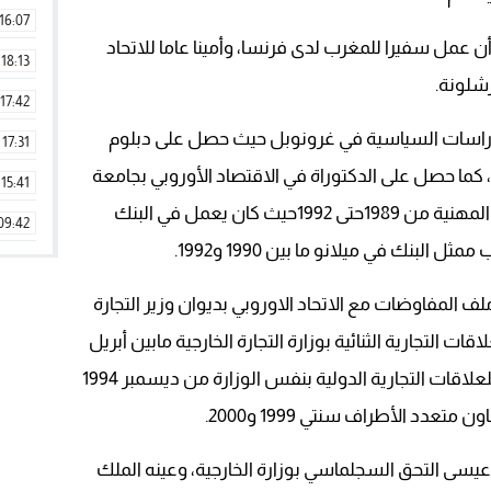
16:07
 عمل سفيرا للمغرب لدى فرنسا، وأمينا عاما للاتحاد
18:13
شلونة.
17:42
م 1989من معهد الدراسات السياسية في غرونوبل حيث حصل على دبلوم
17:31
 كما حصل على الدكتوراة في الاقتصاد الأوروبي بجامعة
15:41
العلوم الاجتماعية بغرونوبل.وبدأ مسيرته المهنية من 1989حتى 1992حيث كان يعمل في البنك
09:42
بنك في ميلانو ما بين 1990 و1992.
11:28
1 مسؤولاً مكلفاً ملف المفاوضات مع الاتحاد الاوروبي بديوان وزير التجارة
15:51
 التجارية الثنائية بوزارة التجارة الخارجية مابين أبريل
22:08
1993 وديسمبر 1994، قبل أن يعين مديراً للعلاقات التجارية الدولية بنفس الوزارة من ديسمبر 1994
20:25
14:43
20:20
يسى التحق السجلماسي بوزارة الخارجية، وعينه الملك