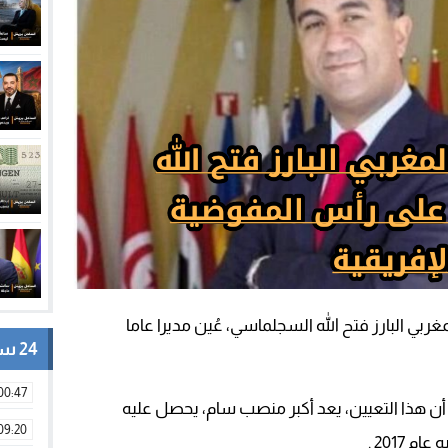
ي البارز فتح الله السجلماسي، عُين مديرا عاما
24 ساعة
00:47
 أن هذا التعيين، يعد أكبر منصب سام، يحصل عليه
09:20
 2017 .