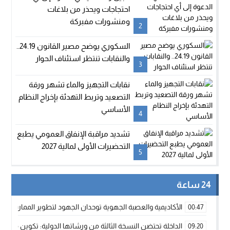
احتجاجات ويحذر من بلاغات
ومنشورات مفبركة
2
السكوري يوضح مصير القانون 24.19..
والنقابات تنتظر استئناف الحوار
3
نقابات التجهيز والماء تشهر ورقة
التصعيد وتربط التهدئة بإخراج النظام
الأساسي
4
تشديد مراقبة الإنفاق العمومي يطبع
التحضيرات الأولى لمالية 2027
5
24 ساعة
الأكاديمية والعصبة الجهوية توحدان الجهود لتطوير الممارسة الك
00:47
الداخلة تحتضن النسخة الثالثة من ورشاتها الدولية: تكوين متخصص 
09:20