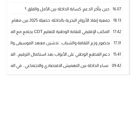
حين يتأخر الدعم: كسابة الداخلة بين الأمل والقلق ؟
16:07
جمعية إنقاذ الأرواح البحرية بالداخلة: حصيلة 2025 بين مهام الإنقاذ ومشروع “دار البحار”
18:13
المكتب الإقليمي للنقابة الوطنية للتعليم CDT يجتمع مع المدير الإقليمي لمناقشة ملفات جوهرية لنساء ورجال التعليم
17:42
بحضور وزير الثقافة والشباب.. تدشين معهد الموسيقى والفنون الكوريغرافي
17:31
دعم القطيع الوطني على الأبواب بعد استكمال الترقيم… الفلاحة 
15:41
نساء الداخلة بين التهميش الاقتصادي والاجتماعي… في المؤسسات ا
09:42
طائرات “لارام” تغيّر مسارها نحو الداخلة بسبب الغبار الكثيف
11:28
“مجلس جهة الداخلة وادي الذهب يسلم سيارة إسعاف لدعم مهنيي
15:51
الخطاط ينجا يعطي شارة الانطلاقة… وآسفي تحصد جائزة دوري الكر
22:08
أخنوش يحدد أربع أولويات لمشروع قانون المالية 2026 لمرحلة جديدة من النمو والعدالة الاجتماعية
20:25
اجتماع أمني رفيع المستوى: استراتيجية استباقية لتعزيز أمن المملك
14:43
في ذكرى عيد العرش.. الخطاط ينجا يُشيد بالإشعاع التنموي للأقالي
20:20