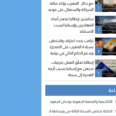
مع دكار.. المغرب يؤكد متانة
2
الشراكة والسنغال على موعد
مع اتفاقيات جديدة
سانشيز: إيطاليا تتصدر أعداد
المهاجرين وإسبانيا ليست
3
الاستثناء
ترامب يجدد اعتراف واشنطن
بسيادة المغرب على الصحراء
4
ويدعم الحكم الذاتي في برقية
إلى الملك محمد السادس
إيطاليا تعلّق العمل بترتيبات
شنغن مع إسبانيا بسبب أزمة
5
الهجرة إلى سبتة
الأكاديمية والعصبة الجهوية توحدان الجهود لتطوير الممارسة الكروية بجهة الد
الداخلة تحتضن النسخة الثالثة من ورشاتها الدولية: تكوين متخصص في التراث الأر