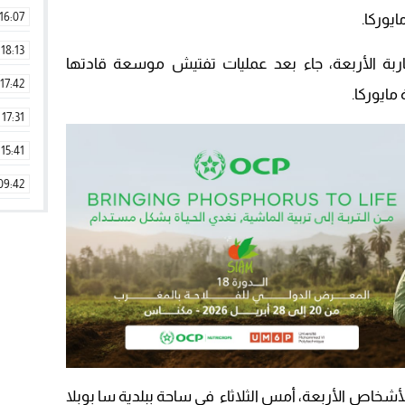
16:07
يوركا.
18:13
اربة الأربعة، جاء بعد عمليات تفتيش موسعة قادتها
17:42
مايوركا.
17:31
15:41
09:42
11:28
15:51
22:08
20:25
14:43
20:20
شخاص الأربعة، أمس الثلاثاء في ساحة ببلدية سا بوبلا