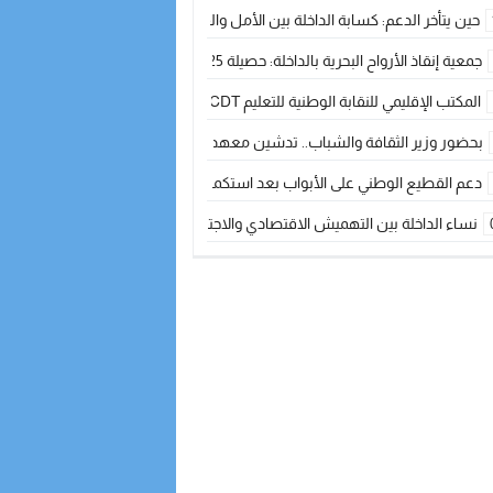
حين يتأخر الدعم: كسابة الداخلة بين الأمل والقلق ؟
جمعية إنقاذ الأرواح البحرية بالداخلة: حصيلة 2025 بين مهام الإنقاذ ومشروع “دار البحار”
المكتب الإقليمي للنقابة الوطنية للتعليم CDT يجتمع مع المدير الإقليمي لمناقشة ملفات جوهرية لنساء ورجال التعليم
بحضور وزير الثقافة والشباب.. تدشين معهد الموسيقى والفنون الكوريغرافية بالداخلة بغلا
دعم القطيع الوطني على الأبواب بعد استكمال الترقيم… الفلاحة المغربية نحو 
نساء الداخلة بين التهميش الاقتصادي والاجتماعي… في المؤسسات الإنتاجية البح
طائرات “لارام” تغيّر مسارها نحو الداخلة بسبب الغبار الكثيف
“مجلس جهة الداخلة وادي الذهب يسلم سيارة إسعاف لدعم مهنيي الصيد التقل
الخطاط ينجا يعطي شارة الانطلاقة… وآسفي تحصد جائزة دوري الكرة الحديدية با
أخنوش يحدد أربع أولويات لمشروع قانون المالية 2026 لمرحلة جديدة من النمو والعدالة الاجتماعية
اجتماع أمني رفيع المستوى: استراتيجية استباقية لتعزيز أمن المملكة
في ذكرى عيد العرش.. الخطاط ينجا يُشيد بالإشعاع التنموي للأقاليم الجنوبية بف