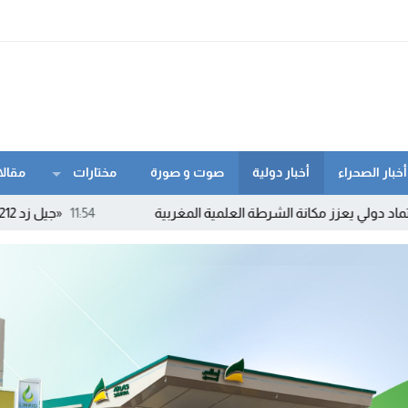
أخبار الصحراء
أخبار دولية
صوت و صورة
مختارات
مقالا
كانة الشرطة العلمية المغربية
11:54
«جيل زد 212» ينفي الدعوة إلى أي احتجاجات ويحذر من بلاغات ومنشورات مفبركة