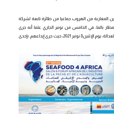
09:19
ن المغاربة من الهروب جماعيا من طائرة تابعة لشركة
طار بالما، في الخامس من نونبر الجاري علما أنه جرى
تقديم 12 موقوفا في نفس القضية أمام العدالة، يوم الإثنين8 نونبر 2021، حيث جرى إيداعهم بإحدى