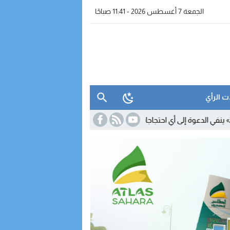
الجمعة 7 أغسطس 2026 - 11:41 صباحًا
ت الرأي
11:18
السكوري يوضح مصير القانون 24.19.. و