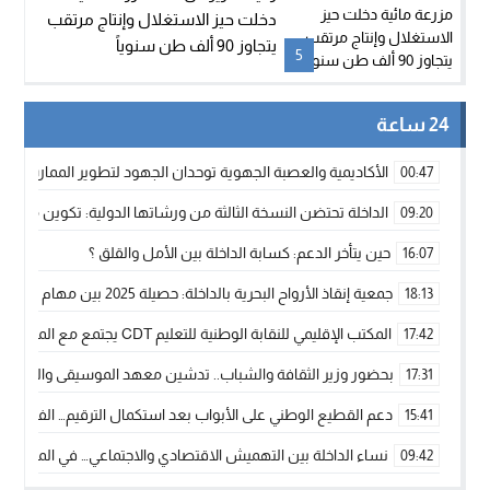
دخلت حيز الاستغلال وإنتاج مرتقب
يتجاوز 90 ألف طن سنوياً
5
24 ساعة
الأكاديمية والعصبة الجهوية توحدان الجهود لتطوير الممارسة الك
00:47
الداخلة تحتضن النسخة الثالثة من ورشاتها الدولية: تكوين متخصص 
09:20
حين يتأخر الدعم: كسابة الداخلة بين الأمل والقلق ؟
16:07
جمعية إنقاذ الأرواح البحرية بالداخلة: حصيلة 2025 بين مهام الإنقاذ ومشروع “دار البحار”
18:13
المكتب الإقليمي للنقابة الوطنية للتعليم CDT يجتمع مع المدير الإقليمي لمناقشة ملفات جوهرية لنساء ورجال التعليم
17:42
بحضور وزير الثقافة والشباب.. تدشين معهد الموسيقى والفنون الكوريغرافي
17:31
دعم القطيع الوطني على الأبواب بعد استكمال الترقيم… الفلاحة 
15:41
نساء الداخلة بين التهميش الاقتصادي والاجتماعي… في المؤسسات ا
09:42