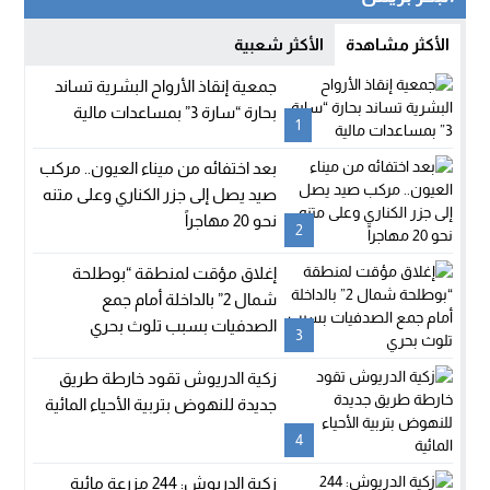
الأكثر مشاهدة
الأكثر شعبية
جمعية إنقاذ الأرواح البشرية تساند
بحارة “سارة 3” بمساعدات مالية
1
بعد اختفائه من ميناء العيون.. مركب
صيد يصل إلى جزر الكناري وعلى متنه
نحو 20 مهاجراً
2
إغلاق مؤقت لمنطقة “بوطلحة
شمال 2” بالداخلة أمام جمع
الصدفيات بسبب تلوث بحري
3
زكية الدريوش تقود خارطة طريق
جديدة للنهوض بتربية الأحياء المائية
4
زكية الدريوش: 244 مزرعة مائية