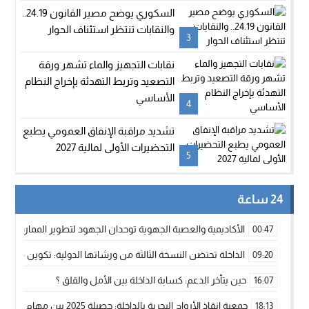
السكوري يوضح مصير القانون 24.19..
والنقابات تنتظر استئناف الحوار
3
نقابات التجهيز والماء تشهر ورقة
التصعيد وتربط التهدئة بإخراج النظام
الأساسي
4
تشديد مراقبة الإنفاق العمومي يطبع
التحضيرات الأولى لمالية 2027
5
24 ساعة
الأكاديمية والعصبة الجهوية توحدان الجهود لتطوير الممارسة الك
00:47
الداخلة تحتضن النسخة الثالثة من ورشاتها الدولية: تكوين متخصص 
09:20
حين يتأخر الدعم: كسابة الداخلة بين الأمل والقلق ؟
16:07
جمعية إنقاذ الأرواح البحرية بالداخلة: حصيلة 2025 بين مهام الإنقاذ ومشروع “دار البحار”
18:13