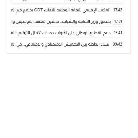
المكتب الإقليمي للنقابة الوطنية للتعليم CDT يجتمع مع المدير الإقليمي لمناقشة ملفات جوهرية لنساء ورجال التعليم
17:42
بحضور وزير الثقافة والشباب.. تدشين معهد الموسيقى والفنون الكوريغرافي
17:31
دعم القطيع الوطني على الأبواب بعد استكمال الترقيم… الفلاحة 
15:41
نساء الداخلة بين التهميش الاقتصادي والاجتماعي… في المؤسسات ا
09:42
طائرات “لارام” تغيّر مسارها نحو الداخلة بسبب الغبار الكثيف
11:28
“مجلس جهة الداخلة وادي الذهب يسلم سيارة إسعاف لدعم مهنيي
15:51
الخطاط ينجا يعطي شارة الانطلاقة… وآسفي تحصد جائزة دوري الكر
22:08
أخنوش يحدد أربع أولويات لمشروع قانون المالية 2026 لمرحلة جديدة من النمو والعدالة الاجتماعية
20:25
اجتماع أمني رفيع المستوى: استراتيجية استباقية لتعزيز أمن المملك
14:43
في ذكرى عيد العرش.. الخطاط ينجا يُشيد بالإشعاع التنموي للأقالي
20:20
🥋🔥 بطل من الداخلة يتوج بلقب عالمي في الصين ويكتب فصلاً جديد
09:19