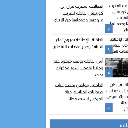
اتصالات المغرب تنزل إلى
كورنيش الداخلة لتقريب
عروضها وخدماتها من الزبناء
2
الداخلة.. الإطاحة بمروج “ماء
الحياة ” وحجز معدات للتقطير
3
أمن الداخلة يوقف مبحوثا عنه
وطنيا بموجب سبع مذكرات
4
بحث
الداخلة.. مواطن يفضح غياب
صيدليات الحراسة: حياة
المرضى ليست مجالا
للاستهتار
5