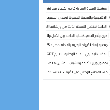
مرشحة للهجرة السرية تواجه القضاء بعد نشر معطيات مضللة
الأكاديمية والعصبة الجهوية توحدان الجهود لتطوير الممارسة الكروية بجهة الد
الداخلة تحتضن النسخة الثالثة من ورشاتها الدولية: تكوين متخصص في التراث الأر
حين يتأخر الدعم: كسابة الداخلة بين الأمل والقلق ؟
جمعية إنقاذ الأرواح البحرية بالداخلة: حصيلة 2025 بين مهام الإنقاذ ومشروع “دار البحار”
المكتب الإقليمي للنقابة الوطنية للتعليم CDT يجتمع مع المدير الإقليمي لمناقشة ملفات جوهرية لنساء ورجال التعليم
بحضور وزير الثقافة والشباب.. تدشين معهد الموسيقى والفنون الكوريغرافية بالداخلة بغلا
دعم القطيع الوطني على الأبواب بعد استكمال الترقيم… الفلاحة المغربية نحو 
نساء الداخلة بين التهميش الاقتصادي والاجتماعي… في المؤسسات الإنتاجية البح
طائرات “لارام” تغيّر مسارها نحو الداخلة بسبب الغبار الكثيف
“مجلس جهة الداخلة وادي الذهب يسلم سيارة إسعاف لدعم مهنيي الصيد التقل
الخطاط ينجا يعطي شارة الانطلاقة… وآسفي تحصد جائزة دوري الكرة الحديدية با