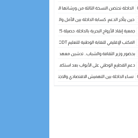
الداخلة تحتضن النسخة الثالثة من ورشاتها الدولية: تكوين متخصص في التراث الأر
حين يتأخر الدعم: كسابة الداخلة بين الأمل والقلق ؟
جمعية إنقاذ الأرواح البحرية بالداخلة: حصيلة 2025 بين مهام الإنقاذ ومشروع “دار البحار”
المكتب الإقليمي للنقابة الوطنية للتعليم CDT يجتمع مع المدير الإقليمي لمناقشة ملفات جوهرية لنساء ورجال التعليم
بحضور وزير الثقافة والشباب.. تدشين معهد الموسيقى والفنون الكوريغرافية بالداخلة بغلا
دعم القطيع الوطني على الأبواب بعد استكمال الترقيم… الفلاحة المغربية نحو 
نساء الداخلة بين التهميش الاقتصادي والاجتماعي… في المؤسسات الإنتاجية البح
طائرات “لارام” تغيّر مسارها نحو الداخلة بسبب الغبار الكثيف
“مجلس جهة الداخلة وادي الذهب يسلم سيارة إسعاف لدعم مهنيي الصيد التقل
الخطاط ينجا يعطي شارة الانطلاقة… وآسفي تحصد جائزة دوري الكرة الحديدية با
أخنوش يحدد أربع أولويات لمشروع قانون المالية 2026 لمرحلة جديدة من النمو والعدالة الاجتماعية
اجتماع أمني رفيع المستوى: استراتيجية استباقية لتعزيز أمن المملكة