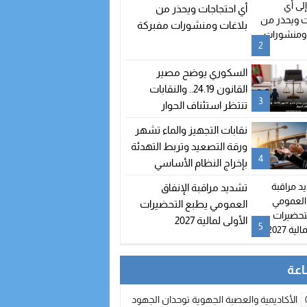
شغور مقعده
أي احتجاجات ويحذر من
بلاغات ومنشورات مفبركة
2
السكوري يوضح مصير
القانون 24.19.. والنقابات
3
تنتظر استئناف الحوار
نقابات التجهيز والماء تشهر
ورقة التصعيد وتربط التهدئة
4
بإخراج النظام الأساسي
تشديد مراقبة الإنفاق
العمومي يطبع التحضيرات
الأولى لمالية 2027
5
الأكاديمية والعصبة الجهوية توحدان الجهود لتطوير الممارسة الكروية بجهة الد