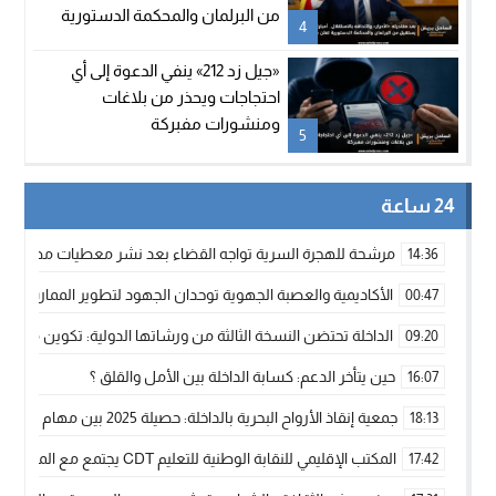
من البرلمان والمحكمة الدستورية
4
تعلن شغور مقعده
«جيل زد 212» ينفي الدعوة إلى أي
احتجاجات ويحذر من بلاغات
ومنشورات مفبركة
5
24 ساعة
مرشحة للهجرة السرية تواجه القضاء بعد نشر معطيات مضللة
14:36
الأكاديمية والعصبة الجهوية توحدان الجهود لتطوير الممارسة الك
00:47
الداخلة تحتضن النسخة الثالثة من ورشاتها الدولية: تكوين متخصص 
09:20
حين يتأخر الدعم: كسابة الداخلة بين الأمل والقلق ؟
16:07
جمعية إنقاذ الأرواح البحرية بالداخلة: حصيلة 2025 بين مهام الإنقاذ ومشروع “دار البحار”
18:13
المكتب الإقليمي للنقابة الوطنية للتعليم CDT يجتمع مع المدير الإقليمي لمناقشة ملفات جوهرية لنساء ورجال التعليم
17:42