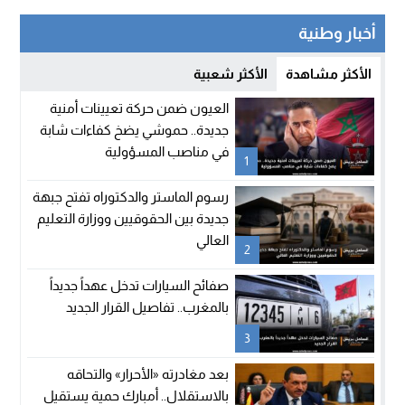
أخبار وطنية
الأكثر مشاهدة
الأكثر شعبية
العيون ضمن حركة تعيينات أمنية
جديدة.. حموشي يضخ كفاءات شابة
في مناصب المسؤولية
1
رسوم الماستر والدكتوراه تفتح جبهة
جديدة بين الحقوقيين ووزارة التعليم
العالي
2
صفائح السيارات تدخل عهداً جديداً
بالمغرب.. تفاصيل القرار الجديد
3
بعد مغادرته «الأحرار» والتحاقه
بالاستقلال.. أمبارك حمية يستقيل