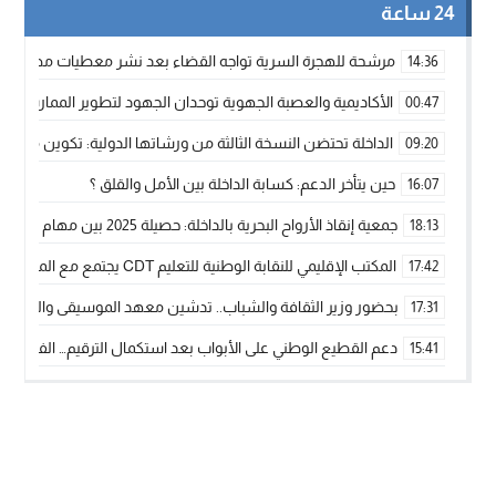
24 ساعة
مرشحة للهجرة السرية تواجه القضاء بعد نشر معطيات مضللة
14:36
الأكاديمية والعصبة الجهوية توحدان الجهود لتطوير الممارسة الك
00:47
الداخلة تحتضن النسخة الثالثة من ورشاتها الدولية: تكوين متخصص 
09:20
حين يتأخر الدعم: كسابة الداخلة بين الأمل والقلق ؟
16:07
جمعية إنقاذ الأرواح البحرية بالداخلة: حصيلة 2025 بين مهام الإنقاذ ومشروع “دار البحار”
18:13
المكتب الإقليمي للنقابة الوطنية للتعليم CDT يجتمع مع المدير الإقليمي لمناقشة ملفات جوهرية لنساء ورجال التعليم
17:42
بحضور وزير الثقافة والشباب.. تدشين معهد الموسيقى والفنون الكوريغرافي
17:31
دعم القطيع الوطني على الأبواب بعد استكمال الترقيم… الفلاحة 
15:41
نساء الداخلة بين التهميش الاقتصادي والاجتماعي… في المؤسسات ا
09:42
طائرات “لارام” تغيّر مسارها نحو الداخلة بسبب الغبار الكثيف
11:28
“مجلس جهة الداخلة وادي الذهب يسلم سيارة إسعاف لدعم مهنيي
15:51