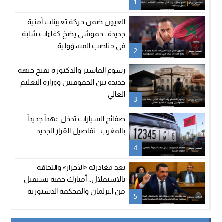
1
العيون ضمن حركة تعيينات أمنية
جديدة.. حموشي يضخ كفاءات شابة
في مناصب المسؤولية
2
رسوم الماستر والدكتوراه تفتح جبهة
جديدة بين الحقوقيين ووزارة التعليم
العالي
3
صفائح السيارات تدخل عهداً جديداً
بالمغرب.. تفاصيل القرار الجديد
4
بعد مغادرته «الأحرار» والتحاقه
بالاستقلال.. أمبارك حمية يستقيل
من البرلمان والمحكمة الدستورية
5
تعلن شغور مقعده