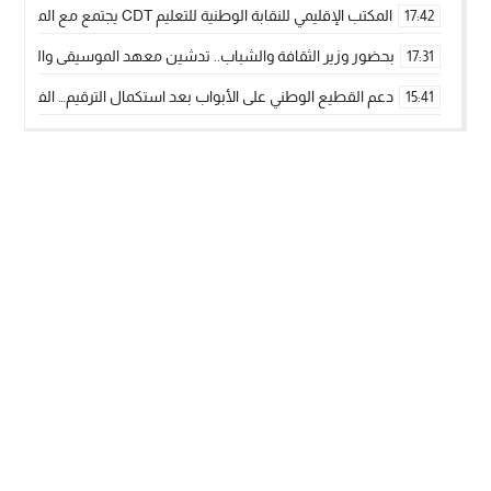
المكتب الإقليمي للنقابة الوطنية للتعليم CDT يجتمع مع المدير الإقليمي لمناقشة ملفات جوهرية لنساء ورجال التعليم
17:42
بحضور وزير الثقافة والشباب.. تدشين معهد الموسيقى والفنون الكوريغرافي
17:31
دعم القطيع الوطني على الأبواب بعد استكمال الترقيم… الفلاحة 
15:41
نساء الداخلة بين التهميش الاقتصادي والاجتماعي… في المؤسسات ا
09:42
طائرات “لارام” تغيّر مسارها نحو الداخلة بسبب الغبار الكثيف
11:28
“مجلس جهة الداخلة وادي الذهب يسلم سيارة إسعاف لدعم مهنيي
15:51
الخطاط ينجا يعطي شارة الانطلاقة… وآسفي تحصد جائزة دوري الكر
22:08
أخنوش يحدد أربع أولويات لمشروع قانون المالية 2026 لمرحلة جديدة من النمو والعدالة الاجتماعية
20:25
اجتماع أمني رفيع المستوى: استراتيجية استباقية لتعزيز أمن المملك
14:43
في ذكرى عيد العرش.. الخطاط ينجا يُشيد بالإشعاع التنموي للأقالي
20:20
جريدة الساحل بريس
© 2026 جميع الحقوق محفوظة.
تصميم
مجلة الووردبريس