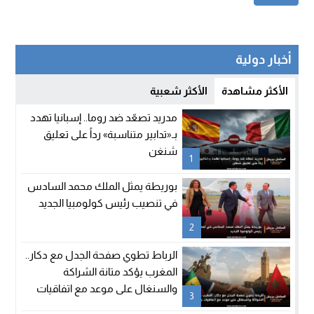
أخبار دولية
الأكثر مشاهدة
الأكثر شعبية
مدريد تصعّد ضد روما.. إسبانيا تهدد
بـ«تدابير متناسبة» رداً على تعليق
شنغن
1
بوريطة يمثل الملك محمد السادس
في تنصيب رئيس كولومبيا الجديد
2
الرباط تطوي صفحة الجدل مع دكار..
المغرب يؤكد متانة الشراكة
والسنغال على موعد مع اتفاقيات
3
جديدة