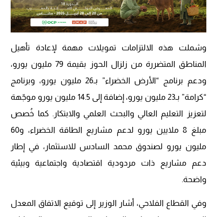
وشملت هذه الالتزامات تمويلات مهمة لإعادة تأهيل
المناطق المتضررة من زلزال الحوز بقيمة 79 مليون يورو،
ودعم برنامج “الأرض الخضراء” بـ26 مليون يورو، وبرنامج
“كرامة” بـ23 مليون يورو، إضافة إلى 14.5 مليون يورو موجّهة
لتعزيز التعليم العالي والبحث العلمي والابتكار. كما خُصص
مبلغ 8 ملايين يورو لدعم مشاريع الطاقة الخضراء، و60
مليون يورو لصندوق محمد السادس للاستثمار، في إطار
دعم مشاريع ذات مردودية اقتصادية واجتماعية وبيئية
واضحة.
وفي القطاع الفلاحي، أشار الوزير إلى توقيع الاتفاق المعدل