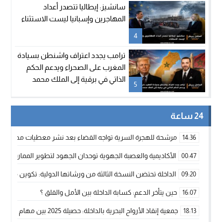
سانشيز: إيطاليا تتصدر أعداد
المهاجرين وإسبانيا ليست الاستثناء
4
ترامب يجدد اعتراف واشنطن بسيادة
المغرب على الصحراء ويدعم الحكم
الذاتي في برقية إلى الملك محمد
5
السادس
24 ساعة
مرشحة للهجرة السرية تواجه القضاء بعد نشر معطيات مضللة
14:36
الأكاديمية والعصبة الجهوية توحدان الجهود لتطوير الممارسة الك
00:47
الداخلة تحتضن النسخة الثالثة من ورشاتها الدولية: تكوين متخصص 
09:20
حين يتأخر الدعم: كسابة الداخلة بين الأمل والقلق ؟
16:07
جمعية إنقاذ الأرواح البحرية بالداخلة: حصيلة 2025 بين مهام الإنقاذ ومشروع “دار البحار”
18:13