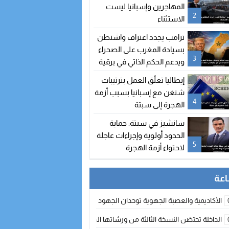
المهاجرين وإسبانيا ليست
2
الاستثناء
ترامب يجدد اعتراف واشنطن
بسيادة المغرب على الصحراء
3
ويدعم الحكم الذاتي في برقية
إلى الملك محمد السادس
إيطاليا تعلّق العمل بترتيبات
شنغن مع إسبانيا بسبب أزمة
4
الهجرة إلى سبتة
سانشيز في سبتة: حماية
الحدود أولوية وإجراءات عاجلة
5
لاحتواء أزمة الهجرة
الأكاديمية والعصبة الجهوية توحدان الجهود لتطوير الممارسة الكروية بجهة الد
الداخلة تحتضن النسخة الثالثة من ورشاتها الدولية: تكوين متخصص في التراث الأر