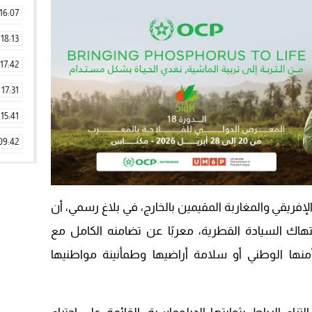
16:07
18:13
17:42
17:31
15:41
09:42
11:28
15:51
لإفريقي والمغاربة المقيمين بالخارج، في بلاغ رسمي، أن
22:08
هاك السيادة القطرية، معربًا عن تضامنه الكامل مع
20:25
ها الوطني أو سلامة أراضيها وطمأنينة مواطنيها
14:43
20:20