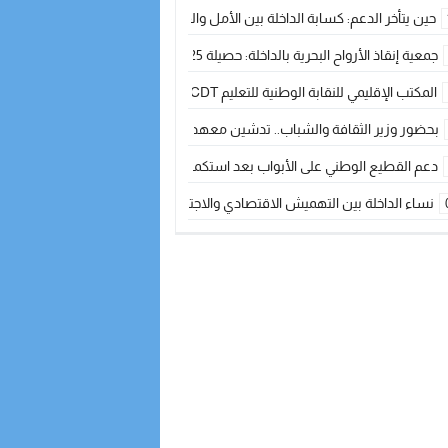
حين يتأخر الدعم: كسابة الداخلة بين الأمل والقلق ؟
جمعية إنقاذ الأرواح البحرية بالداخلة: حصيلة 2025 بين مهام الإنقاذ ومشروع “دار البحار”
المكتب الإقليمي للنقابة الوطنية للتعليم CDT يجتمع مع المدير الإقليمي لمناقشة ملفات جوهرية لنساء ورجال التعليم
بحضور وزير الثقافة والشباب.. تدشين معهد الموسيقى والفنون الكوريغرافية بالداخلة بغلا
دعم القطيع الوطني على الأبواب بعد استكمال الترقيم… الفلاحة المغربية نحو 
نساء الداخلة بين التهميش الاقتصادي والاجتماعي… في المؤسسات الإنتاجية البح
طائرات “لارام” تغيّر مسارها نحو الداخلة بسبب الغبار الكثيف
“مجلس جهة الداخلة وادي الذهب يسلم سيارة إسعاف لدعم مهنيي الصيد التقل
الخطاط ينجا يعطي شارة الانطلاقة… وآسفي تحصد جائزة دوري الكرة الحديدية با
أخنوش يحدد أربع أولويات لمشروع قانون المالية 2026 لمرحلة جديدة من النمو والعدالة الاجتماعية
اجتماع أمني رفيع المستوى: استراتيجية استباقية لتعزيز أمن المملكة
في ذكرى عيد العرش.. الخطاط ينجا يُشيد بالإشعاع التنموي للأقاليم الجنوبية بف