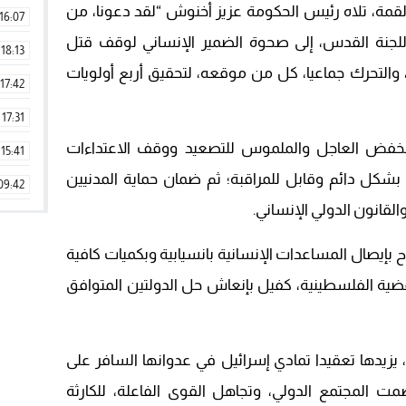
قمة، تلاه رئيس الحكومة عزيز أخنوش “لقد دعونا، من
16:07
ا للجنة القدس، إلى صحوة الضمير الإنساني لوقف قتل
18:13
 والتحرك جماعيا، كل من موقعه، لتحقيق أربع أولويات
17:42
17:31
لخفض العاجل والملموس للتصعيد ووقف الاعتداءات
15:41
بشكل دائم وقابل للمراقبة؛ ثم ضمان حماية المدنيين
09:42
لقانون الدولي الإنساني.
11:28
15:51
ح بإيصال المساعدات الإنسانية بانسيابية وبكميات كافية
ضية الفلسطينية، كفيل بإنعاش حل الدولتين المتوافق
22:08
20:25
14:43
 يزيدها تعقيدا تمادي إسرائيل في عدوانها السافر على
20:20
 المجتمع الدولي، وتجاهل القوى الفاعلة، للكارثة