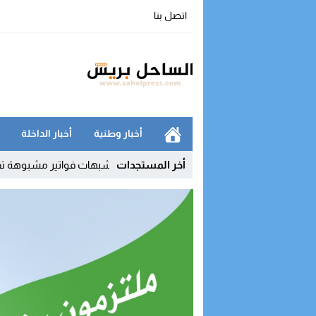
اتصل بنا
أخبار وطنية
أخبار الداخلة
“واتساب” بالفنيدق
10:52
أخر المستجدات
شبهات فواتير مشبوهة تقود الجمارك إلى مراقبة أكثر