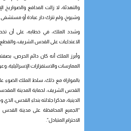
والتهدئة، لا زالت المدافع والصواريخ 
وشيوخ، ولم تترك دار عبادة أو مستشفى أو مخ
وشدد الملك، في خطابه، على أن تخطي
الاعتداءات على القدس الشريف، والقطع م
وأبرز الملك أنه كان دائم الحرص، بصفته
الممارسات والاستفزازات الإسرائيلية، وعو
بالموازاة مع ذلك، سلط الملك الضوء عل
القدس الشريف، لحماية المدينة المقدسة
الدينية، مذكرا جلالته بنداء القدس، الذي
“الجميع المحافظة على مدينة القدس الشر
الاحترام المتبادل”.