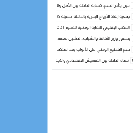
حين يتأخر الدعم: كسابة الداخلة بين الأمل والقلق ؟
جمعية إنقاذ الأرواح البحرية بالداخلة: حصيلة 2025 بين مهام الإنقاذ ومشروع “دار البحار”
المكتب الإقليمي للنقابة الوطنية للتعليم CDT يجتمع مع المدير الإقليمي لمناقشة ملفات جوهرية لنساء ورجال التعليم
بحضور وزير الثقافة والشباب.. تدشين معهد الموسيقى والفنون الكوريغرافية بالداخلة بغلا
دعم القطيع الوطني على الأبواب بعد استكمال الترقيم… الفلاحة المغربية نحو 
نساء الداخلة بين التهميش الاقتصادي والاجتماعي… في المؤسسات الإنتاجية البح
طائرات “لارام” تغيّر مسارها نحو الداخلة بسبب الغبار الكثيف
“مجلس جهة الداخلة وادي الذهب يسلم سيارة إسعاف لدعم مهنيي الصيد التقل
الخطاط ينجا يعطي شارة الانطلاقة… وآسفي تحصد جائزة دوري الكرة الحديدية با
أخنوش يحدد أربع أولويات لمشروع قانون المالية 2026 لمرحلة جديدة من النمو والعدالة الاجتماعية
اجتماع أمني رفيع المستوى: استراتيجية استباقية لتعزيز أمن المملكة
في ذكرى عيد العرش.. الخطاط ينجا يُشيد بالإشعاع التنموي للأقاليم الجنوبية بف