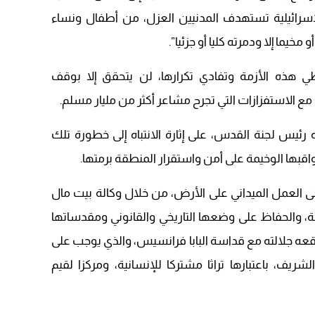
الإسرائيلية تستهدف المدنيين العزل، من أطفال ونساء
يما إلا ودمرته كليا أو جزئيا”.
 هذه الأزمة وتفادي تكرارها، لن يتحقق إلا بوقف
ع الاستفزازات التي تجرح مشاعر أكثر من مليار مسلم.
 رئيس لجنة القدس، على إثارة الانتباه إلى خطورة تلك
اقبها الوخيمة على أمن واستقرار المنطقة برمتها.
ى العمل الميداني على الأرض، من خلال وكالة بيت مال
، والحفاظ على وضعها التاريخي والقانوني ومقدساتها
 وقعه جلالته مع قداسة البابا فرانسيس، والذي يوجب على
يف، باعتبارها تراثا مشتركا للإنسانية، ومركزا لقيم