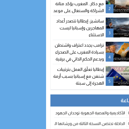
مع دكار.. المغرب يؤكد متانة
2
الشراكة والسنغال على موعد
مع اتفاقيات جديدة
سانشيز: إيطاليا تتصدر أعداد
المهاجرين وإسبانيا ليست
3
الاستثناء
ترامب يجدد اعتراف واشنطن
بسيادة المغرب على الصحراء
4
ويدعم الحكم الذاتي في برقية
إلى الملك محمد السادس
إيطاليا تعلّق العمل بترتيبات
شنغن مع إسبانيا بسبب أزمة
5
الهجرة إلى سبتة
الأكاديمية والعصبة الجهوية توحدان الجهود لتطوير الممارسة الكروية بجهة الد
الداخلة تحتضن النسخة الثالثة من ورشاتها الدولية: تكوين متخصص في التراث الأر