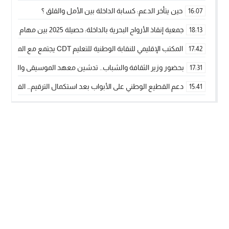
حين يتأخر الدعم: كسابة الداخلة بين الأمل والقلق ؟
16:07
جمعية إنقاذ الأرواح البحرية بالداخلة: حصيلة 2025 بين مهام الإنقاذ ومشروع “دار البحار”
18:13
المكتب الإقليمي للنقابة الوطنية للتعليم CDT يجتمع مع المدير الإقليمي لمناقشة ملفات جوهرية لنساء ورجال التعليم
17:42
بحضور وزير الثقافة والشباب.. تدشين معهد الموسيقى والفنون الكوريغرافي
17:31
دعم القطيع الوطني على الأبواب بعد استكمال الترقيم… الفلاحة 
15:41
نساء الداخلة بين التهميش الاقتصادي والاجتماعي… في المؤسسات ا
09:42
طائرات “لارام” تغيّر مسارها نحو الداخلة بسبب الغبار الكثيف
11:28
“مجلس جهة الداخلة وادي الذهب يسلم سيارة إسعاف لدعم مهنيي
15:51
الخطاط ينجا يعطي شارة الانطلاقة… وآسفي تحصد جائزة دوري الكر
22:08
أخنوش يحدد أربع أولويات لمشروع قانون المالية 2026 لمرحلة جديدة من النمو والعدالة الاجتماعية
20:25
اجتماع أمني رفيع المستوى: استراتيجية استباقية لتعزيز أمن المملك
14:43
في ذكرى عيد العرش.. الخطاط ينجا يُشيد بالإشعاع التنموي للأقالي
20:20