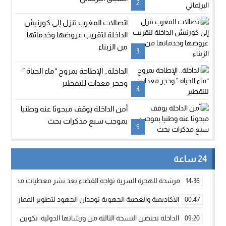
2
اتصالات المغرب تنزل إلى كورنيش
الداخلة لتقريب عروضها وخدماتها
من الزبناء
3
الداخلة.. الإطاحة بمروج “ماء الحياة ”
وحجز معدات للتقطير
4
أمن الداخلة يوقف مبحوثا عنه وطنيا
بموجب سبع مذكرات بحث
5
24 ساعة
مرشحة للهجرة السرية تواجه القضاء بعد نشر معطيات مضللة
14:36
الأكاديمية والعصبة الجهوية توحدان الجهود لتطوير الممارسة الك
00:47
الداخلة تحتضن النسخة الثالثة من ورشاتها الدولية: تكوين متخصص 
09:20