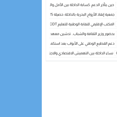
حين يتأخر الدعم: كسابة الداخلة بين الأمل والقلق ؟
جمعية إنقاذ الأرواح البحرية بالداخلة: حصيلة 2025 بين مهام الإنقاذ ومشروع “دار البحار”
المكتب الإقليمي للنقابة الوطنية للتعليم CDT يجتمع مع المدير الإقليمي لمناقشة ملفات جوهرية لنساء ورجال التعليم
بحضور وزير الثقافة والشباب.. تدشين معهد الموسيقى والفنون الكوريغرافية بالداخلة بغلا
دعم القطيع الوطني على الأبواب بعد استكمال الترقيم… الفلاحة المغربية نحو 
نساء الداخلة بين التهميش الاقتصادي والاجتماعي… في المؤسسات الإنتاجية البح
طائرات “لارام” تغيّر مسارها نحو الداخلة بسبب الغبار الكثيف
“مجلس جهة الداخلة وادي الذهب يسلم سيارة إسعاف لدعم مهنيي الصيد التقل
الخطاط ينجا يعطي شارة الانطلاقة… وآسفي تحصد جائزة دوري الكرة الحديدية با
أخنوش يحدد أربع أولويات لمشروع قانون المالية 2026 لمرحلة جديدة من النمو والعدالة الاجتماعية
اجتماع أمني رفيع المستوى: استراتيجية استباقية لتعزيز أمن المملكة
في ذكرى عيد العرش.. الخطاط ينجا يُشيد بالإشعاع التنموي للأقاليم الجنوبية بف