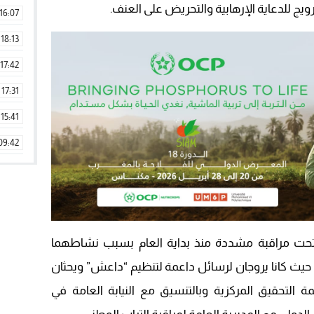
يج للدعاية الإرهابية والتحريض على العنف.
16:07
18:13
17:42
17:31
15:41
09:42
11:28
15:51
22:08
تحت مراقبة مشددة منذ بداية العام بسبب نشاطهما
20:25
حيث كانا يروجان لرسائل داعمة لتنظيم “داعش” ويحثان
14:43
 التحقيق المركزية وبالتنسيق مع النيابة العامة في
20:20