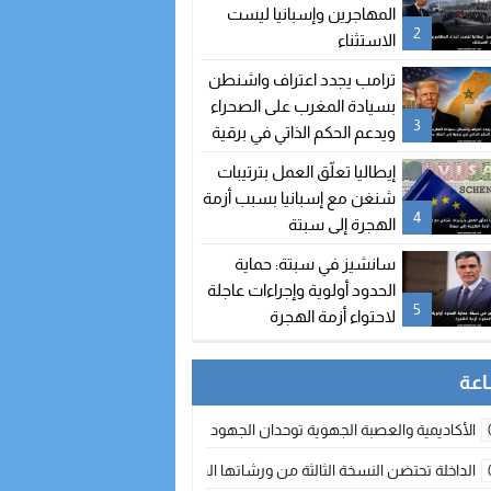
المهاجرين وإسبانيا ليست
2
الاستثناء
ترامب يجدد اعتراف واشنطن
بسيادة المغرب على الصحراء
3
ويدعم الحكم الذاتي في برقية
إلى الملك محمد السادس
إيطاليا تعلّق العمل بترتيبات
شنغن مع إسبانيا بسبب أزمة
4
الهجرة إلى سبتة
سانشيز في سبتة: حماية
الحدود أولوية وإجراءات عاجلة
5
لاحتواء أزمة الهجرة
الأكاديمية والعصبة الجهوية توحدان الجهود لتطوير الممارسة الكروية بجهة الد
الداخلة تحتضن النسخة الثالثة من ورشاتها الدولية: تكوين متخصص في التراث الأر