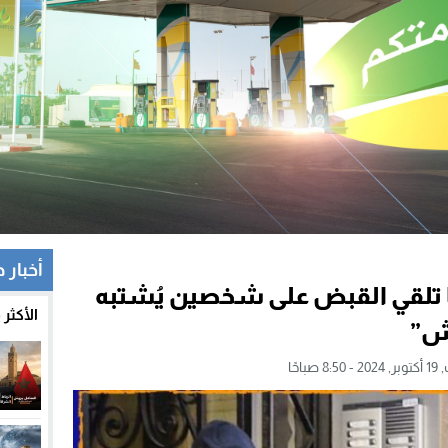
أخبار 
DST .. إسبانيا تلقي القبض على شخصين يُشتبه
الأكثر
عش”
8 صباحًا