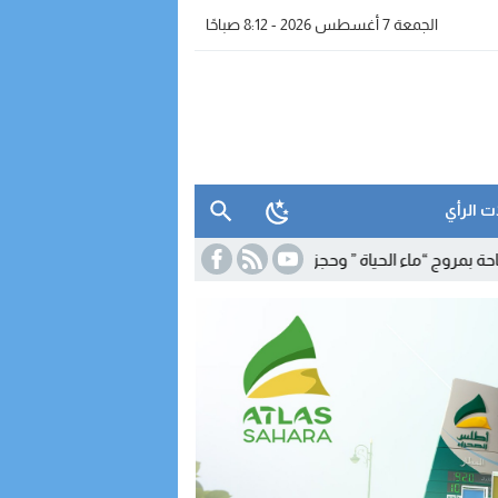
الجمعة 7 أغسطس 2026 - 8:12 صباحًا
ت الرأي
لحياة ” وحجز معدات للتقطير
19:39
برنامج شتوي غير مسبوق لـ”رايان إير” يع