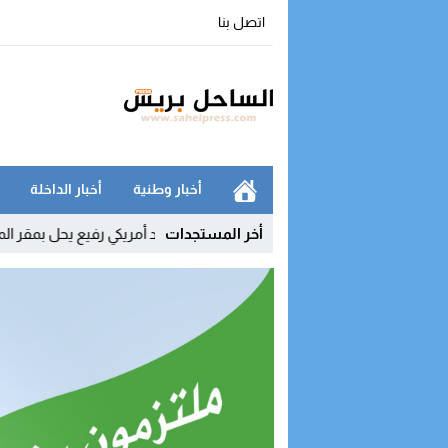
اتصل بنا
أخبار وطنية
أخبار الداخلة
ت مجالا للاستهتار
12:03
أخر المستجدات
وفد أمريكي رفيع يحل بمقر المينورسو في ال