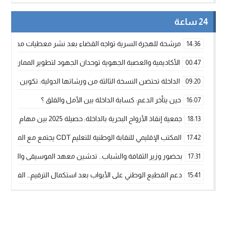
24 ساعة
مرشحة للهجرة السرية تواجه القضاء بعد نشر معطيات مضللة
14:36
الأكاديمية والعصبة الجهوية توحدان الجهود لتطوير الممارسة الك
00:47
الداخلة تحتضن النسخة الثالثة من ورشاتها الدولية: تكوين متخصص 
09:20
حين يتأخر الدعم: كسابة الداخلة بين الأمل والقلق ؟
16:07
جمعية إنقاذ الأرواح البحرية بالداخلة: حصيلة 2025 بين مهام الإنقاذ ومشروع “دار البحار”
18:13
المكتب الإقليمي للنقابة الوطنية للتعليم CDT يجتمع مع المدير الإقليمي لمناقشة ملفات جوهرية لنساء ورجال التعليم
17:42
بحضور وزير الثقافة والشباب.. تدشين معهد الموسيقى والفنون الكوريغرافي
17:31
دعم القطيع الوطني على الأبواب بعد استكمال الترقيم… الفلاحة 
15:41
نساء الداخلة بين التهميش الاقتصادي والاجتماعي… في المؤسسات ا
09:42
طائرات “لارام” تغيّر مسارها نحو الداخلة بسبب الغبار الكثيف
11:28