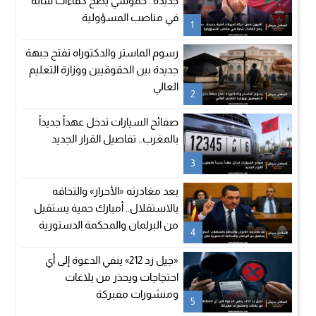
جديدة.. حموشي يضخ كفاءات شابة
في مناصب المسؤولية
1
رسوم الماستر والدكتوراه تفتح جبهة
جديدة بين الحقوقيين ووزارة التعليم
العالي
2
صفائح السيارات تدخل عهداً جديداً
بالمغرب.. تفاصيل القرار الجديد
3
بعد مغادرته «الأحرار» والتحاقه
بالاستقلال.. أمبارك حمية يستقيل
من البرلمان والمحكمة الدستورية
4
تعلن شغور مقعده
«جيل زد 212» ينفي الدعوة إلى أي
احتجاجات ويحذر من بلاغات
ومنشورات مفبركة
5