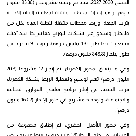
السقي 2020-2027، فيما تم برمجة مشروعين (93.38 مليون
درهم) وهما إحداث محطات متنقلة لمعالجة المياه الأجاجة
بتراب الجهة، وربط محطات متنقلة لتحلية المياه بكل من
طانطان وسيدي إفني بشبكات التوزيع. كما تم إنجاز سد “خنك
مسعود” بطانطان (1.3 مليون درهم)، ويوجد 9 سدود في
طور الإنجاز (848.8 مليون درهم).
وفي ما يتعلق بمحور الكهرباء، تم إنجاز 12 مشروعا (20.3
مليون درهم) تهم توسيع وتغطية الربط بشبكة الكهرباء
بتراب الجهة، في إطار برنامج تقليص الفوارق المجالية
والاجتماعية، وتوجد 6 مشاريع في طور الإنجاز (16.02 مليون
درهم).
وفي محور التأهيل الحضري، تم إطلاق مجموعة من
المشاريع في طور الإنجاز(1.6 مليار درهم)، منها مشروع يهم