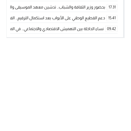
بحضور وزير الثقافة والشباب.. تدشين معهد الموسيقى والفنون الكوريغرافي
17:31
دعم القطيع الوطني على الأبواب بعد استكمال الترقيم… الفلاحة 
15:41
نساء الداخلة بين التهميش الاقتصادي والاجتماعي… في المؤسسات ا
09:42
طائرات “لارام” تغيّر مسارها نحو الداخلة بسبب الغبار الكثيف
11:28
“مجلس جهة الداخلة وادي الذهب يسلم سيارة إسعاف لدعم مهنيي
15:51
الخطاط ينجا يعطي شارة الانطلاقة… وآسفي تحصد جائزة دوري الكر
22:08
أخنوش يحدد أربع أولويات لمشروع قانون المالية 2026 لمرحلة جديدة من النمو والعدالة الاجتماعية
20:25
اجتماع أمني رفيع المستوى: استراتيجية استباقية لتعزيز أمن المملك
14:43
في ذكرى عيد العرش.. الخطاط ينجا يُشيد بالإشعاع التنموي للأقالي
20:20
🥋🔥 بطل من الداخلة يتوج بلقب عالمي في الصين ويكتب فصلاً جديد
09:19
جريدة الساحل بريس
© 2026 جميع الحقوق محفوظة.
تصميم
مجلة الووردبريس