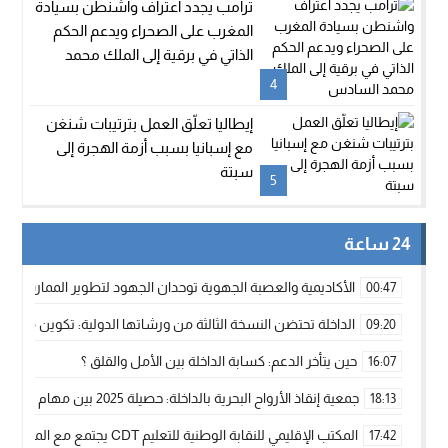
ترامب يجدد اعتراف واشنطن بسيادة
المغرب على الصحراء ويدعم الحكم
الذاتي في برقية إلى الملك محمد
السادس
4
إيطاليا تعلّق العمل بترتيبات شنغن
مع إسبانيا بسبب أزمة الهجرة إلى
سبتة
5
24 ساعة
الأكاديمية والعصبة الجهوية توحدان الجهود لتطوير الممارسة الك
00:47
الداخلة تحتضن النسخة الثالثة من ورشاتها الدولية: تكوين متخصص 
09:20
حين يتأخر الدعم: كسابة الداخلة بين الأمل والقلق ؟
16:07
جمعية إنقاذ الأرواح البحرية بالداخلة: حصيلة 2025 بين مهام الإنقاذ ومشروع “دار البحار”
18:13
المكتب الإقليمي للنقابة الوطنية للتعليم CDT يجتمع مع المدير الإقليمي لمناقشة ملفات جوهرية لنساء ورجال التعليم
17:42