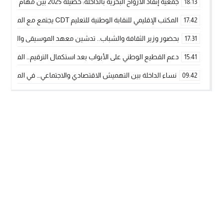
جمعية إنقاذ الأرواح البحرية بالداخلة: حصيلة 2025 بين مهام الإنقاذ ومشروع “دار البحار”
18:13
المكتب الإقليمي للنقابة الوطنية للتعليم CDT يجتمع مع المدير الإقليمي لمناقشة ملفات جوهرية لنساء ورجال التعليم
17:42
بحضور وزير الثقافة والشباب.. تدشين معهد الموسيقى والفنون الكوريغرافي
17:31
دعم القطيع الوطني على الأبواب بعد استكمال الترقيم… الفلاحة 
15:41
نساء الداخلة بين التهميش الاقتصادي والاجتماعي… في المؤسسات ا
09:42
طائرات “لارام” تغيّر مسارها نحو الداخلة بسبب الغبار الكثيف
11:28
“مجلس جهة الداخلة وادي الذهب يسلم سيارة إسعاف لدعم مهنيي
15:51
الخطاط ينجا يعطي شارة الانطلاقة… وآسفي تحصد جائزة دوري الكر
22:08
أخنوش يحدد أربع أولويات لمشروع قانون المالية 2026 لمرحلة جديدة من النمو والعدالة الاجتماعية
20:25
اجتماع أمني رفيع المستوى: استراتيجية استباقية لتعزيز أمن المملك
14:43
في ذكرى عيد العرش.. الخطاط ينجا يُشيد بالإشعاع التنموي للأقالي
20:20
🥋🔥 بطل من الداخلة يتوج بلقب عالمي في الصين ويكتب فصلاً جديد
09:19