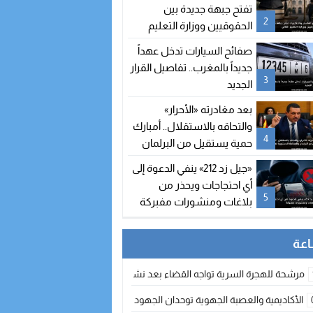
تفتح جبهة جديدة بين
2
الحقوقيين ووزارة التعليم
العالي
صفائح السيارات تدخل عهداً
جديداً بالمغرب.. تفاصيل القرار
3
الجديد
بعد مغادرته «الأحرار»
والتحاقه بالاستقلال.. أمبارك
4
حمية يستقيل من البرلمان
والمحكمة الدستورية تعلن
«جيل زد 212» ينفي الدعوة إلى
شغور مقعده
أي احتجاجات ويحذر من
5
بلاغات ومنشورات مفبركة
مرشحة للهجرة السرية تواجه القضاء بعد نشر معطيات مضللة
الأكاديمية والعصبة الجهوية توحدان الجهود لتطوير الممارسة الكروية بجهة الد