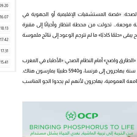
09:20
 الصحة: «قصة المستشفيات الإقليمية أو الجهوية في
16:07
 موجعة… تحولت من محطة انتظار وأحيانًا إلى مقبرة
18:13
قى «حلمًا كاذبًا» ما لم تترجم الوعود إلى نتائج ملموسة
17:42
17:31
ن «الطارق واضح» أمام النظام الصحي: «الأطباء في المغرب
15:41
ورغم الخصاص يهاجرون. 700 طبيب كل سنة يهاجرون إلى فرنسا، و5940 طبيبًا يمارسون هناك.
09:42
عة العمومية، يهاجرون لأنهم لم يجدوا الجو المناسب
11:28
15:51
22:08
20:25
14:43