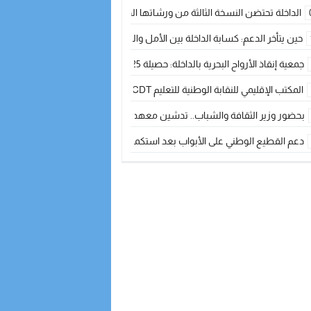
الداخلة تحتضن النسخة الثالثة من ورشاتها الدولية: تكوين متخصص في التراث الأر
حين يتأخر الدعم: كسابة الداخلة بين الأمل والقلق ؟
جمعية إنقاذ الأرواح البحرية بالداخلة: حصيلة 2025 بين مهام الإنقاذ ومشروع “دار البحار”
المكتب الإقليمي للنقابة الوطنية للتعليم CDT يجتمع مع المدير الإقليمي لمناقشة ملفات جوهرية لنساء ورجال التعليم
بحضور وزير الثقافة والشباب.. تدشين معهد الموسيقى والفنون الكوريغرافية بالداخلة بغلا
دعم القطيع الوطني على الأبواب بعد استكمال الترقيم… الفلاحة المغربية نحو 
نساء الداخلة بين التهميش الاقتصادي والاجتماعي… في المؤسسات الإنتاجية البح
طائرات “لارام” تغيّر مسارها نحو الداخلة بسبب الغبار الكثيف
“مجلس جهة الداخلة وادي الذهب يسلم سيارة إسعاف لدعم مهنيي الصيد التقل
الخطاط ينجا يعطي شارة الانطلاقة… وآسفي تحصد جائزة دوري الكرة الحديدية با
أخنوش يحدد أربع أولويات لمشروع قانون المالية 2026 لمرحلة جديدة من النمو والعدالة الاجتماعية
اجتماع أمني رفيع المستوى: استراتيجية استباقية لتعزيز أمن المملكة