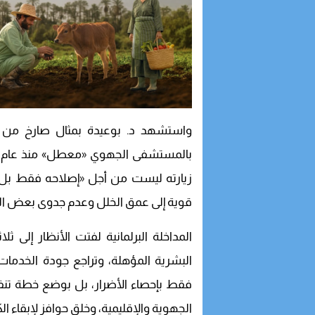
واستشهد د. بوعيدة بمثال صارخ من إقل
بالمستشفى الجهوي «معطل» منذ عام كامل
زيارته ليست من أجل «إصلاحه فقط بل ل
قوية إلى عمق الخلل وعدم جدوى بعض الم
المداخلة البرلمانية لفتت الأنظار إلى ثل
البشرية المؤهلة، وتراجع جودة الخدمات 
فقط بإحصاء الأضرار، بل بوضع خطة ت
الجهوية والإقليمية، وخلق حوافز لإبقاء الك