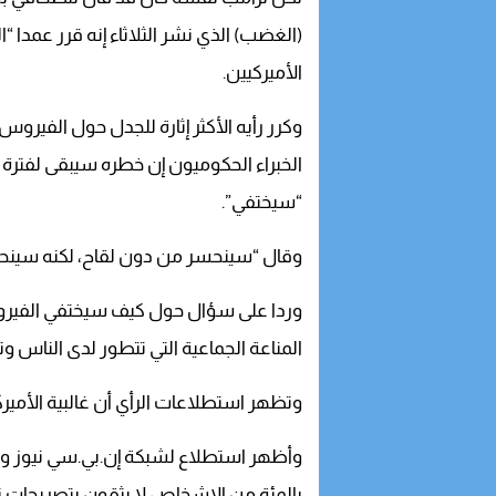
(الغضب) الذي نشر الثلاثاء إنه قرر عمدا “
الأميركيين.
وكرر رأيه الأكثر إثارة للجدل حول الفيرو
الخبراء الحكوميون إن خطره سيبقى لفترة
“سيختفي”.
وقال “سينحسر من دون لقاح، لكنه سينحس
وردا على سؤال حول كيف سيختفي الفيرو
المناعة الجماعية التي تتطور لدى الناس 
وتظهر استطلاعات الرأي أن غالبية الأمير
وأظهر استطلاع لشبكة إن.بي.سي نيوز ومرك
بالمئة من الاشخاص لا يثقون بتصريحات ت