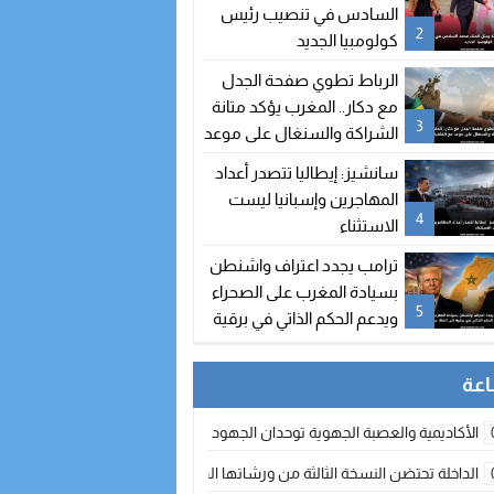
السادس في تنصيب رئيس
2
كولومبيا الجديد
الرباط تطوي صفحة الجدل
مع دكار.. المغرب يؤكد متانة
3
الشراكة والسنغال على موعد
مع اتفاقيات جديدة
سانشيز: إيطاليا تتصدر أعداد
المهاجرين وإسبانيا ليست
4
الاستثناء
ترامب يجدد اعتراف واشنطن
بسيادة المغرب على الصحراء
5
ويدعم الحكم الذاتي في برقية
إلى الملك محمد السادس
الأكاديمية والعصبة الجهوية توحدان الجهود لتطوير الممارسة الكروية بجهة الد
الداخلة تحتضن النسخة الثالثة من ورشاتها الدولية: تكوين متخصص في التراث الأر