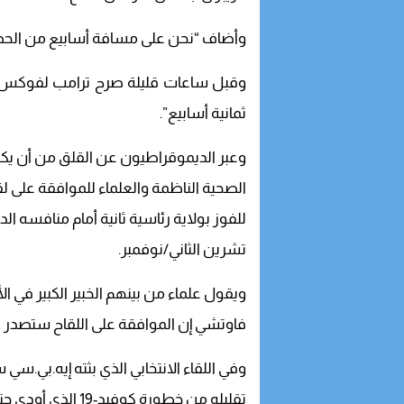
وأضاف “نحن على مسافة أسابيع من الحصول 
وقبل ساعات قليلة صرح ترامب لفوكس نيو
ثمانية أسابيع”.
وعبر الديموقراطيون عن القلق من أن ي
الصحية الناظمة والعلماء للموافقة على
للفوز بولاية رئاسية ثانية أمام منافسه الد
تشرين الثاني/نوفمبر.
ويقول علماء من بينهم الخبير الكبير في 
فاوتشي إن الموافقة على اللقاح ستصدر على
وفي اللقاء الانتخابي الذي بثته إيه.بي.س
تقليله من خطورة كوفيد-19 الذي أودى حتى الآن بما يقرب من 200 ألف شخص في