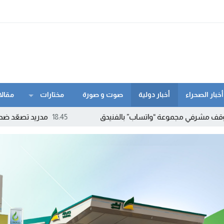
أخبار الصحراء
أخبار دولية
صوت و صورة
مختارات
مقالا
ة “واتساب” بالفنيدق
18:45
مدريد تصعّد ضد روما.. إسبانيا تهدد 