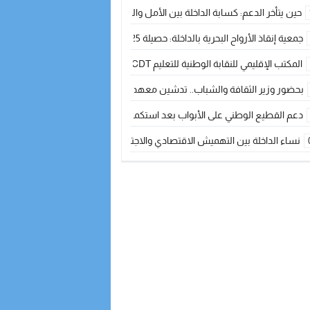
حين يتأخر الدعم: كسابة الداخلة بين الأمل والقلق ؟
جمعية إنقاذ الأرواح البحرية بالداخلة: حصيلة 2025 بين مهام الإنقاذ ومشروع “دار البحار”
المكتب الإقليمي للنقابة الوطنية للتعليم CDT يجتمع مع المدير الإقليمي لمناقشة ملفات جوهرية لنساء ورجال التعليم
بحضور وزير الثقافة والشباب.. تدشين معهد الموسيقى والفنون الكوريغرافية بالداخلة بغلا
دعم القطيع الوطني على الأبواب بعد استكمال الترقيم… الفلاحة المغربية نحو 
نساء الداخلة بين التهميش الاقتصادي والاجتماعي… في المؤسسات الإنتاجية البح
طائرات “لارام” تغيّر مسارها نحو الداخلة بسبب الغبار الكثيف
“مجلس جهة الداخلة وادي الذهب يسلم سيارة إسعاف لدعم مهنيي الصيد التقل
الخطاط ينجا يعطي شارة الانطلاقة… وآسفي تحصد جائزة دوري الكرة الحديدية با
أخنوش يحدد أربع أولويات لمشروع قانون المالية 2026 لمرحلة جديدة من النمو والعدالة الاجتماعية
اجتماع أمني رفيع المستوى: استراتيجية استباقية لتعزيز أمن المملكة
في ذكرى عيد العرش.. الخطاط ينجا يُشيد بالإشعاع التنموي للأقاليم الجنوبية بف