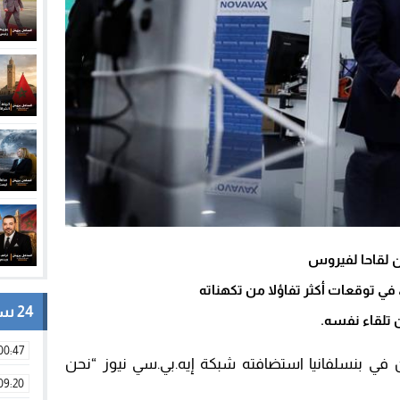
أن لقاحا لفيروس
ي توقعات أكثر تفاؤلا من تكهناته
24 ساعة
ن تلقاء نفسه.
00:47
 في بنسلفانيا استضافته شبكة إيه.بي.سي نيوز “نحن
09:20