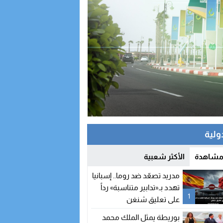
دولية
 مشاهدة
الأكثر شعبية
مدريد تصعّد ضد روما.. إسبانيا
تهدد بـ«تدابير متناسبة» رداً
1
على تعليق شنغن
بوريطة يمثل الملك محمد