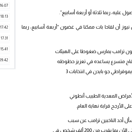
16:07
عليه، ربما ثلاثة أو أربعة أسابيع”.
18:13
ز أن لقاحا بات ممكنا في غضون “أربعة أسابيع، ربما
17:42
17:31
15:41
كون ترامب يمارس ضغوطا على الهيئات
09:42
 لقاح متسرع يساعده في تعزيز حظوظه
يموقراطي جو بايدن في انتخابات 3
11:28
15:51
22:08
الأمراض المعدية الطبيب أنطوني
20:25
 الأرجح قرابة نهاية العام.
14:43
ي سأل أحد الناخبين ترامب عن سبب
20:20