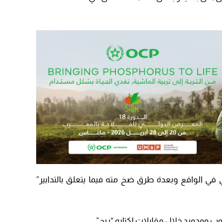
09:19
 في الواقع وبعدة طرق ضخ مته فيما يتعلق بالتدابير”
 وودورد خلال مقابلات لكتابه “ريج”