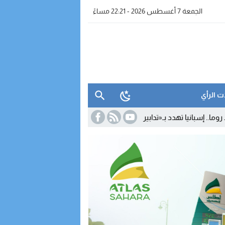
الجمعة 7 أغسطس 2026 - 22:21 مساءً
ت الرأي
بـ«تدابير متناسبة» رداً على تعليق شنغن
15:29
بعد مغادرته «الأحرار» وال