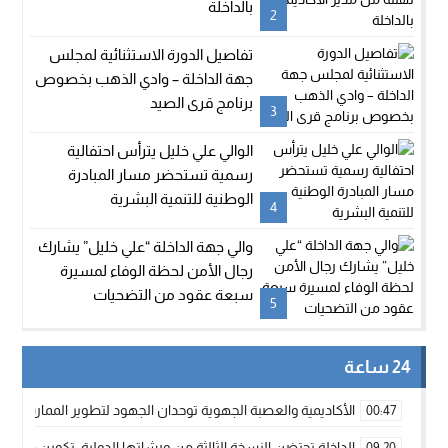
بالداخلة
2
تفاصيل الدورة الاستثنائية لمجلس
جهة الداخلة – وادي الذهب بخصوص
برنامج قرى الصيد
3
الوالي علي خليل يترأس احتفالية
رسمية تستحضر مسار المبادرة
الوطنية للتنمية البشرية
4
والي جهة الداخلة “علي خليل” يشارك
رجال الأمن لحظة الوفاء لمسيرة
سبعة عقود من التضحيات
5
24 ساعة
الأكاديمية والعصبة الجهوية توحدان الجهود لتطوير الممارسة الك
00:47
الداخلة تحتضن النسخة الثالثة من ورشاتها الدولية: تكوين متخصص 
09:20