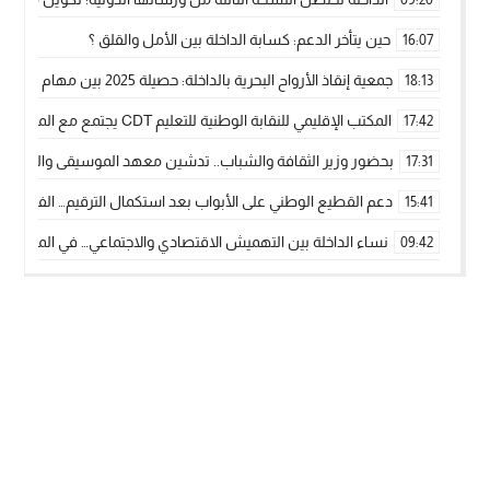
حين يتأخر الدعم: كسابة الداخلة بين الأمل والقلق ؟
16:07
جمعية إنقاذ الأرواح البحرية بالداخلة: حصيلة 2025 بين مهام الإنقاذ ومشروع “دار البحار”
18:13
المكتب الإقليمي للنقابة الوطنية للتعليم CDT يجتمع مع المدير الإقليمي لمناقشة ملفات جوهرية لنساء ورجال التعليم
17:42
بحضور وزير الثقافة والشباب.. تدشين معهد الموسيقى والفنون الكوريغرافي
17:31
دعم القطيع الوطني على الأبواب بعد استكمال الترقيم… الفلاحة 
15:41
نساء الداخلة بين التهميش الاقتصادي والاجتماعي… في المؤسسات ا
09:42
طائرات “لارام” تغيّر مسارها نحو الداخلة بسبب الغبار الكثيف
11:28
“مجلس جهة الداخلة وادي الذهب يسلم سيارة إسعاف لدعم مهنيي
15:51
الخطاط ينجا يعطي شارة الانطلاقة… وآسفي تحصد جائزة دوري الكر
22:08
أخنوش يحدد أربع أولويات لمشروع قانون المالية 2026 لمرحلة جديدة من النمو والعدالة الاجتماعية
20:25
اجتماع أمني رفيع المستوى: استراتيجية استباقية لتعزيز أمن المملك
14:43
في ذكرى عيد العرش.. الخطاط ينجا يُشيد بالإشعاع التنموي للأقالي
20:20