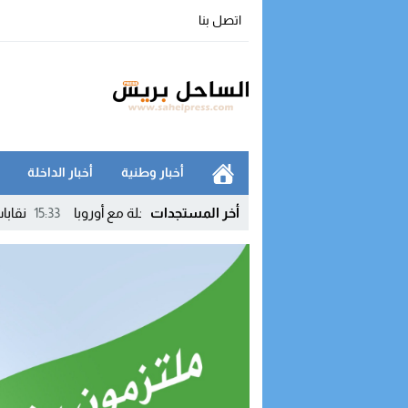
اتصل بنا
أخبار وطنية
أخبار الداخلة
ان إير” يعزز الربط الجوي للداخلة مع أوروبا
أخر المستجدات
15:33
نقابات التجهيز والماء 