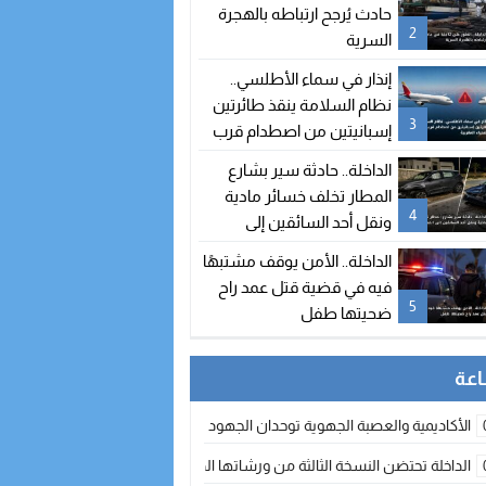
حادث يُرجح ارتباطه بالهجرة
2
السرية
إنذار في سماء الأطلسي..
نظام السلامة ينقذ طائرتين
3
إسبانيتين من اصطدام قرب
سواحل الصحراء المغربية
الداخلة.. حادثة سير بشارع
المطار تخلف خسائر مادية
4
ونقل أحد السائقين إلى
المستشفى
الداخلة.. الأمن يوقف مشتبهًا
فيه في قضية قتل عمد راح
5
ضحيتها طفل
الأكاديمية والعصبة الجهوية توحدان الجهود لتطوير الممارسة الكروية بجهة الد
الداخلة تحتضن النسخة الثالثة من ورشاتها الدولية: تكوين متخصص في التراث الأر