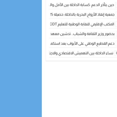
حين يتأخر الدعم: كسابة الداخلة بين الأمل والقلق ؟
جمعية إنقاذ الأرواح البحرية بالداخلة: حصيلة 2025 بين مهام الإنقاذ ومشروع “دار البحار”
المكتب الإقليمي للنقابة الوطنية للتعليم CDT يجتمع مع المدير الإقليمي لمناقشة ملفات جوهرية لنساء ورجال التعليم
بحضور وزير الثقافة والشباب.. تدشين معهد الموسيقى والفنون الكوريغرافية بالداخلة بغلا
دعم القطيع الوطني على الأبواب بعد استكمال الترقيم… الفلاحة المغربية نحو 
نساء الداخلة بين التهميش الاقتصادي والاجتماعي… في المؤسسات الإنتاجية البح
طائرات “لارام” تغيّر مسارها نحو الداخلة بسبب الغبار الكثيف
“مجلس جهة الداخلة وادي الذهب يسلم سيارة إسعاف لدعم مهنيي الصيد التقل
الخطاط ينجا يعطي شارة الانطلاقة… وآسفي تحصد جائزة دوري الكرة الحديدية با
أخنوش يحدد أربع أولويات لمشروع قانون المالية 2026 لمرحلة جديدة من النمو والعدالة الاجتماعية
اجتماع أمني رفيع المستوى: استراتيجية استباقية لتعزيز أمن المملكة
في ذكرى عيد العرش.. الخطاط ينجا يُشيد بالإشعاع التنموي للأقاليم الجنوبية بف