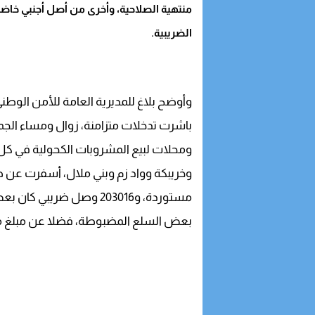
منتهية الصلاحية، وأخرى من أصل أجنبي خاض
الضريبية.
وأوضح بلاغ للمديرية العامة للأمن الوطن
باشرت تدخلات متزامنة، زوال ومساء الجمعة 4 شتنبر الجاري، في عشر مس
ومحلات لبيع المشروبات الكحولية في كل 
وخريبكة وواد زم وبني ملال، أسفرت عن 
مستوردة، و203016 وصل ضريبي كان بعض المستخدمين يعملون على إلصاقها على
بعض السلع المضبوطة، فضلا عن مبلغ مالي يناهز 923 م