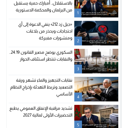
بالاستقلال.. أمبارك حمية يستقيل
من البرلمان والمحكمة الدستورية
1
تعلن شغور مقعده
«جيل زد 212» ينفي الدعوة إلى أي
احتجاجات ويحذر من بلاغات
ومنشورات مفبركة
2
السكوري يوضح مصير القانون 24.19..
والنقابات تنتظر استئناف الحوار
3
نقابات التجهيز والماء تشهر ورقة
التصعيد وتربط التهدئة بإخراج النظام
الأساسي
4
تشديد مراقبة الإنفاق العمومي يطبع
التحضيرات الأولى لمالية 2027
5