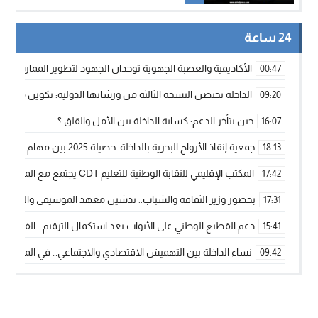
24 ساعة
الأكاديمية والعصبة الجهوية توحدان الجهود لتطوير الممارسة الك
00:47
الداخلة تحتضن النسخة الثالثة من ورشاتها الدولية: تكوين متخصص 
09:20
حين يتأخر الدعم: كسابة الداخلة بين الأمل والقلق ؟
16:07
جمعية إنقاذ الأرواح البحرية بالداخلة: حصيلة 2025 بين مهام الإنقاذ ومشروع “دار البحار”
18:13
المكتب الإقليمي للنقابة الوطنية للتعليم CDT يجتمع مع المدير الإقليمي لمناقشة ملفات جوهرية لنساء ورجال التعليم
17:42
بحضور وزير الثقافة والشباب.. تدشين معهد الموسيقى والفنون الكوريغرافي
17:31
دعم القطيع الوطني على الأبواب بعد استكمال الترقيم… الفلاحة 
15:41
نساء الداخلة بين التهميش الاقتصادي والاجتماعي… في المؤسسات ا
09:42
طائرات “لارام” تغيّر مسارها نحو الداخلة بسبب الغبار الكثيف
11:28
“مجلس جهة الداخلة وادي الذهب يسلم سيارة إسعاف لدعم مهنيي
15:51