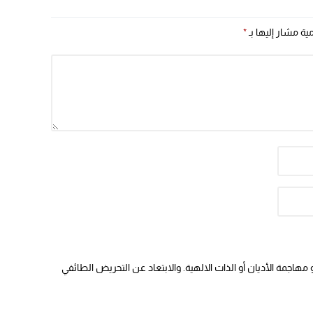
14:43
مية مشار إليها بـ
*
20:20
09:19
هاجمة الأديان أو الذات الالهية. والابتعاد عن التحريض الطائفي