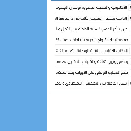
الأكاديمية والعصبة الجهوية توحدان الجهود لتطوير الممارسة الكروية بجهة الد
الداخلة تحتضن النسخة الثالثة من ورشاتها الدولية: تكوين متخصص في التراث الأر
حين يتأخر الدعم: كسابة الداخلة بين الأمل والقلق ؟
جمعية إنقاذ الأرواح البحرية بالداخلة: حصيلة 2025 بين مهام الإنقاذ ومشروع “دار البحار”
المكتب الإقليمي للنقابة الوطنية للتعليم CDT يجتمع مع المدير الإقليمي لمناقشة ملفات جوهرية لنساء ورجال التعليم
بحضور وزير الثقافة والشباب.. تدشين معهد الموسيقى والفنون الكوريغرافية بالداخلة بغلا
دعم القطيع الوطني على الأبواب بعد استكمال الترقيم… الفلاحة المغربية نحو 
نساء الداخلة بين التهميش الاقتصادي والاجتماعي… في المؤسسات الإنتاجية البح
طائرات “لارام” تغيّر مسارها نحو الداخلة بسبب الغبار الكثيف
“مجلس جهة الداخلة وادي الذهب يسلم سيارة إسعاف لدعم مهنيي الصيد التقل
الخطاط ينجا يعطي شارة الانطلاقة… وآسفي تحصد جائزة دوري الكرة الحديدية با
أخنوش يحدد أربع أولويات لمشروع قانون المالية 2026 لمرحلة جديدة من النمو والعدالة الاجتماعية