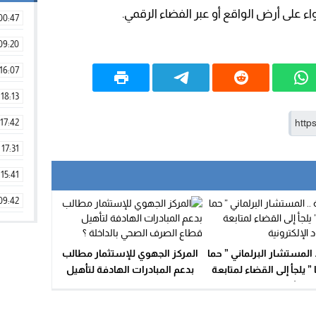
 على أرض الواقع أو عبر الفضاء الرقمي.
00:47
09:20
16:07
18:13
17:42
17:31
15:41
09:42
11:28
15:51
 المستشار البرلماني ” حما
المركز الجهوي للإستثمار مطالب
أهل بابا ” يلجأ إلى القضاء لمتابعة
بدعم المبادرات الهادفة لتأهيل
22:08
يدة گود الإلكترونية
قطاع الصرف الصحي بالداخلة ؟
20:25