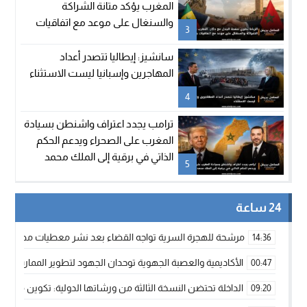
المغرب يؤكد متانة الشراكة
والسنغال على موعد مع اتفاقيات
3
جديدة
سانشيز: إيطاليا تتصدر أعداد
المهاجرين وإسبانيا ليست الاستثناء
4
ترامب يجدد اعتراف واشنطن بسيادة
المغرب على الصحراء ويدعم الحكم
الذاتي في برقية إلى الملك محمد
5
السادس
24 ساعة
مرشحة للهجرة السرية تواجه القضاء بعد نشر معطيات مضللة
14:36
الأكاديمية والعصبة الجهوية توحدان الجهود لتطوير الممارسة الك
00:47
الداخلة تحتضن النسخة الثالثة من ورشاتها الدولية: تكوين متخصص 
09:20