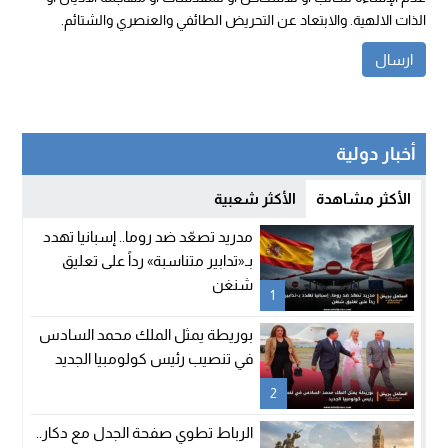
الذات الالهية. والابتعاد عن التحريض الطائفي والعنصري والشتائم.
أخبار دولية
الأكثر مشاهدة
الأكثر شعبية
مدريد تصعّد ضد روما.. إسبانيا تهدد
بـ«تدابير متناسبة» رداً على تعليق
شنغن
1
بوريطة يمثل الملك محمد السادس
في تنصيب رئيس كولومبيا الجديد
2
الرباط تطوي صفحة الجدل مع دكار..