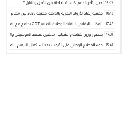
حين يتأخر الدعم: كسابة الداخلة بين الأمل والقلق ؟
16:07
جمعية إنقاذ الأرواح البحرية بالداخلة: حصيلة 2025 بين مهام الإنقاذ ومشروع “دار البحار”
18:13
المكتب الإقليمي للنقابة الوطنية للتعليم CDT يجتمع مع المدير الإقليمي لمناقشة ملفات جوهرية لنساء ورجال التعليم
17:42
بحضور وزير الثقافة والشباب.. تدشين معهد الموسيقى والفنون الكوريغرافي
17:31
دعم القطيع الوطني على الأبواب بعد استكمال الترقيم… الفلاحة 
15:41
نساء الداخلة بين التهميش الاقتصادي والاجتماعي… في المؤسسات ا
09:42
طائرات “لارام” تغيّر مسارها نحو الداخلة بسبب الغبار الكثيف
11:28
“مجلس جهة الداخلة وادي الذهب يسلم سيارة إسعاف لدعم مهنيي
15:51
الخطاط ينجا يعطي شارة الانطلاقة… وآسفي تحصد جائزة دوري الكر
22:08
أخنوش يحدد أربع أولويات لمشروع قانون المالية 2026 لمرحلة جديدة من النمو والعدالة الاجتماعية
20:25
اجتماع أمني رفيع المستوى: استراتيجية استباقية لتعزيز أمن المملك
14:43
في ذكرى عيد العرش.. الخطاط ينجا يُشيد بالإشعاع التنموي للأقالي
20:20