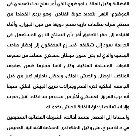
القضائية وكيل الملك بالموضوع، الذي أمر بفتح بحث تمهيدي في
الموضوع، انتهى بتحديد هوية القناص، وهو يردي القطط من
سطح منزله بطلقات نارية سمع دويها من قبل الجيران. وأثناء
اقتياده إلى مقر التحقيق أقر بأن السلاح الناري المستعمل في
الجريمة يعود إلى شقيقه، فسارع المحققون إلى إحضار صاحب
البندقية والذي لم يكن سوى قبطان عسكري متقاعد من صفوف
القوات المسلحة الملكية، وكان لاعبا محترفا ضمن صفوف
المنتخب الوطني والجيش الملكي، ويحظى باحترام كبير من قبل
الجامعة الملكية لكرة القدم وجنرالات فريق الجيش الملكي، سيما
أنه درب الفريق العسكري أكثر من ست مرات، فكلما أقيل مدرب
وإلا استعانت الإدارة التقنية للجيش بخدماته.
واستنادا إلى المصدر نفسه،أحالت، الشرطة القضائية الشقيقين
في حالة سراح، على وكيل الملك لدى المحكمة الابتدائية، الخميس