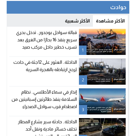
حوادث
الأكثر مشاهدة
الأكثر شعبية
قبالة سواحل بوجدور.. تدخل بحري
سريع ينقذ 16 بحارًا من الغرق بعد
تسرب خطير داخل مركب صيد
1
الداخلة.. العثور على 12جثة في حادث
يُرجح ارتباطه بالهجرة السرية
2
إنذار في سماء الأطلسي.. نظام
السلامة ينقذ طائرتين إسبانيتين من
اصطدام قرب سواحل الصحراء
3
المغربية
الداخلة.. حادثة سير بشارع المطار
تخلف خسائر مادية ونقل أحد