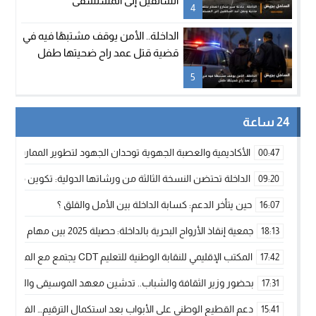
السائقين إلى المستشفى
4
الداخلة.. الأمن يوقف مشتبهًا فيه في
قضية قتل عمد راح ضحيتها طفل
5
24 ساعة
الأكاديمية والعصبة الجهوية توحدان الجهود لتطوير الممارسة الك
00:47
الداخلة تحتضن النسخة الثالثة من ورشاتها الدولية: تكوين متخصص 
09:20
حين يتأخر الدعم: كسابة الداخلة بين الأمل والقلق ؟
16:07
جمعية إنقاذ الأرواح البحرية بالداخلة: حصيلة 2025 بين مهام الإنقاذ ومشروع “دار البحار”
18:13
المكتب الإقليمي للنقابة الوطنية للتعليم CDT يجتمع مع المدير الإقليمي لمناقشة ملفات جوهرية لنساء ورجال التعليم
17:42
بحضور وزير الثقافة والشباب.. تدشين معهد الموسيقى والفنون الكوريغرافي
17:31
دعم القطيع الوطني على الأبواب بعد استكمال الترقيم… الفلاحة 
15:41