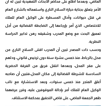
الماضي، وبعدما اطلع على محاضر الأبحاث التمهيدية تبين له أن
الأمر يتعلق بجناية حيازة السلاح الناري واستعماله بالشارع العام
في قتل حيوانات، وأحال المسطرة على الوكيل العام للملك
للاختصاص، الذي أمر بإرجاعها إلى الضابطة القضائية من أجل
تعميق البحث مع وضع المدرب وشقيقه رهن تدابير الحراسة
النظرية.
وحسب ذات المصدر تبين أن المدرب اقتنى السلاح الناري من
محل بالرباط، منذ خمس عشرة سنة دون ترخيص قانوني، ودلهم
على مقر المحل، وبعدها انتقل فريق من الفرقة الحضرية
السادسة للشرطة القضائية إلى مكان المحل،فتبين أن صاحبه
أغلق المتجر منذ خمس سنوات، وبعد الاستشارة مع نائب
الوكيل العام للملك أمر بإحالة الموقوفين عليه، وقرر عرضهما
ظهر الجمعة الماضي، على قاضي التحقيق بمحكمة الاستئناف.