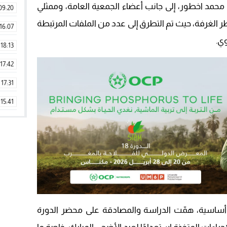
حمد اخطور، إلى جانب أعضاء الجمعية العامة، وممثلي
09:20
طر الغرفة، حيث تم التطرق إلى عدد من الملفات المرتبطة
16:07
ي.
18:13
17:42
17:31
15:41
09:42
11:28
15:51
22:08
20:25
أساسية، همّت الدراسة والمصادقة على محضر الدورة
14:43