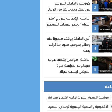
كورنيش الداخلة لتقريب
2
عروضها وخدماتها من الزبناء
الداخلة.. الإطاحة بمروج “ماء
الحياة ” وحجز معدات للتقطير
3
أمن الداخلة يوقف مبحوثا عنه
وطنيا بموجب سبع مذكرات
4
بحث
الداخلة.. مواطن يفضح غياب
صيدليات الحراسة: حياة
5
المرضى ليست مجالا
للاستهتار
مرشحة للهجرة السرية تواجه القضاء بعد نشر معطيات مضللة
الأكاديمية والعصبة الجهوية توحدان الجهود لتطوير الممارسة الكروية بجهة الد