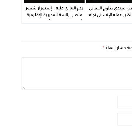
تحق سيدي صلوح الجماني
رغم التباري عليه .. إستمرار شغور
نظير عمله الإنساني تجاه
منصب رئاسة المديرية الإقليمية
لقصور الكلوي بالداخلة؟
لأوسرد يشغل بال أسرة التعليم ؟
مية مشار إليها بـ
*