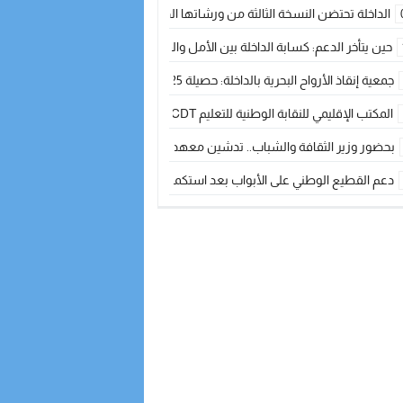
الداخلة تحتضن النسخة الثالثة من ورشاتها الدولية: تكوين متخصص في التراث الأر
حين يتأخر الدعم: كسابة الداخلة بين الأمل والقلق ؟
جمعية إنقاذ الأرواح البحرية بالداخلة: حصيلة 2025 بين مهام الإنقاذ ومشروع “دار البحار”
المكتب الإقليمي للنقابة الوطنية للتعليم CDT يجتمع مع المدير الإقليمي لمناقشة ملفات جوهرية لنساء ورجال التعليم
بحضور وزير الثقافة والشباب.. تدشين معهد الموسيقى والفنون الكوريغرافية بالداخلة بغلا
دعم القطيع الوطني على الأبواب بعد استكمال الترقيم… الفلاحة المغربية نحو 
نساء الداخلة بين التهميش الاقتصادي والاجتماعي… في المؤسسات الإنتاجية البح
طائرات “لارام” تغيّر مسارها نحو الداخلة بسبب الغبار الكثيف
“مجلس جهة الداخلة وادي الذهب يسلم سيارة إسعاف لدعم مهنيي الصيد التقل
الخطاط ينجا يعطي شارة الانطلاقة… وآسفي تحصد جائزة دوري الكرة الحديدية با
أخنوش يحدد أربع أولويات لمشروع قانون المالية 2026 لمرحلة جديدة من النمو والعدالة الاجتماعية
اجتماع أمني رفيع المستوى: استراتيجية استباقية لتعزيز أمن المملكة