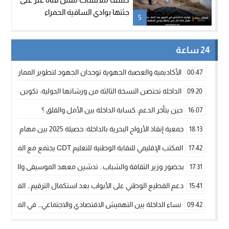
جثتها بوادي الساقية الحمراء
5
24 ساعة
الأكاديمية والعصبة الجهوية توحدان الجهود لتطوير الممارسة الك
00:47
الداخلة تحتضن النسخة الثالثة من ورشاتها الدولية: تكوين متخصص 
09:20
حين يتأخر الدعم: كسابة الداخلة بين الأمل والقلق ؟
16:07
جمعية إنقاذ الأرواح البحرية بالداخلة: حصيلة 2025 بين مهام الإنقاذ ومشروع “دار البحار”
18:13
المكتب الإقليمي للنقابة الوطنية للتعليم CDT يجتمع مع المدير الإقليمي لمناقشة ملفات جوهرية لنساء ورجال التعليم
17:42
بحضور وزير الثقافة والشباب.. تدشين معهد الموسيقى والفنون الكوريغرافي
17:31
دعم القطيع الوطني على الأبواب بعد استكمال الترقيم… الفلاحة 
15:41
نساء الداخلة بين التهميش الاقتصادي والاجتماعي… في المؤسسات ا
09:42
طائرات “لارام” تغيّر مسارها نحو الداخلة بسبب الغبار الكثيف
11:28