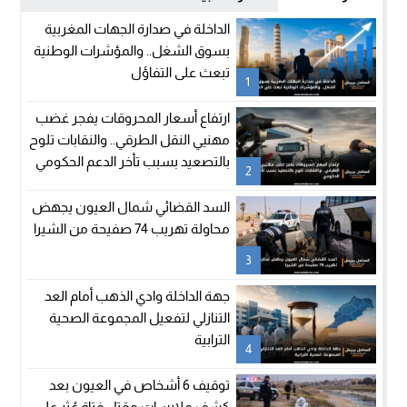
الداخلة في صدارة الجهات المغربية
بسوق الشغل.. والمؤشرات الوطنية
تبعث على التفاؤل
1
ارتفاع أسعار المحروقات يفجر غضب
مهنيي النقل الطرقي.. والنقابات تلوح
بالتصعيد بسبب تأخر الدعم الحكومي
2
السد القضائي شمال العيون يجهض
محاولة تهريب 74 صفيحة من الشيرا
3
جهة الداخلة وادي الذهب أمام العد
التنازلي لتفعيل المجموعة الصحية
الترابية
4
توقيف 6 أشخاص في العيون بعد
كشف ملابسات مقتل فتاة عُثر على