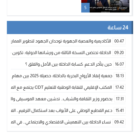
5
24 ساعة
الأكاديمية والعصبة الجهوية توحدان الجهود لتطوير الممارسة الك
00:47
الداخلة تحتضن النسخة الثالثة من ورشاتها الدولية: تكوين متخصص 
09:20
حين يتأخر الدعم: كسابة الداخلة بين الأمل والقلق ؟
16:07
جمعية إنقاذ الأرواح البحرية بالداخلة: حصيلة 2025 بين مهام الإنقاذ ومشروع “دار البحار”
18:13
المكتب الإقليمي للنقابة الوطنية للتعليم CDT يجتمع مع المدير الإقليمي لمناقشة ملفات جوهرية لنساء ورجال التعليم
17:42
بحضور وزير الثقافة والشباب.. تدشين معهد الموسيقى والفنون الكوريغرافي
17:31
دعم القطيع الوطني على الأبواب بعد استكمال الترقيم… الفلاحة 
15:41
نساء الداخلة بين التهميش الاقتصادي والاجتماعي… في المؤسسات ا
09:42
طائرات “لارام” تغيّر مسارها نحو الداخلة بسبب الغبار الكثيف
11:28