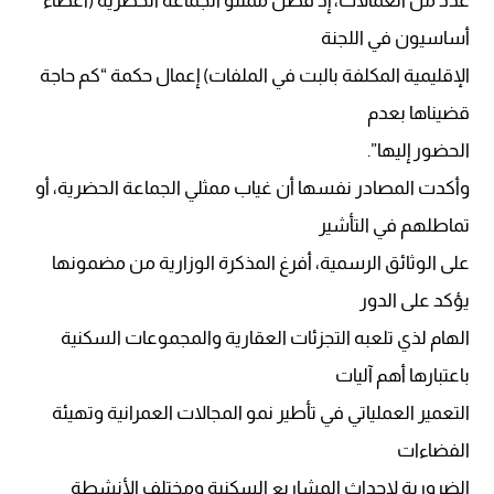
عدد من العمالات، إذ فضل ممثلو الجماعة الحضرية (أعضاء
أساسيون في اللجنة
الإقليمية المكلفة بالبت في الملفات) إعمال حكمة “كم حاجة
قضيناها بعدم
الحضور إليها”.
وأكدت المصادر نفسها أن غياب ممثلي الجماعة الحضرية، أو
تماطلهم في التأشير
على الوثائق الرسمية، أفرغ المذكرة الوزارية من مضمونها
يؤكد على الدور
الهام لذي تلعبه التجزئات العقارية والمجموعات السكنية
باعتبارها أهم آليات
التعمير العملياتي في تأطير نمو المجالات العمرانية وتهيئة
الفضاءات
الضرورية لإحداث المشاريع السكنية ومختلف الأنشطة