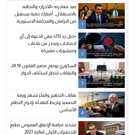
بعد مغادرته «الأحرار» والتحاقه
بالاستقلال.. أمبارك حمية يستقيل
من البرلمان والمحكمة الدستورية
1
تعلن شغور مقعده
«جيل زد 212» ينفي الدعوة إلى أي
احتجاجات ويحذر من بلاغات
ومنشورات مفبركة
2
السكوري يوضح مصير القانون 24.19..
والنقابات تنتظر استئناف الحوار
3
نقابات التجهيز والماء تشهر ورقة
التصعيد وتربط التهدئة بإخراج النظام
الأساسي
4
تشديد مراقبة الإنفاق العمومي يطبع
التحضيرات الأولى لمالية 2027