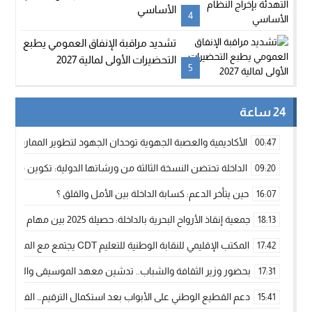
الأساسي
4
تشديد مراقبة الإنفاق العمومي يطبع
التحضيرات الأولى لمالية 2027
5
24 ساعة
الأكاديمية والعصبة الجهوية توحدان الجهود لتطوير الممارسة الك
00:47
الداخلة تحتضن النسخة الثالثة من ورشاتها الدولية: تكوين متخصص 
09:20
حين يتأخر الدعم: كسابة الداخلة بين الأمل والقلق ؟
16:07
جمعية إنقاذ الأرواح البحرية بالداخلة: حصيلة 2025 بين مهام الإنقاذ ومشروع “دار البحار”
18:13
المكتب الإقليمي للنقابة الوطنية للتعليم CDT يجتمع مع المدير الإقليمي لمناقشة ملفات جوهرية لنساء ورجال التعليم
17:42
بحضور وزير الثقافة والشباب.. تدشين معهد الموسيقى والفنون الكوريغرافي
17:31
دعم القطيع الوطني على الأبواب بعد استكمال الترقيم… الفلاحة 
15:41