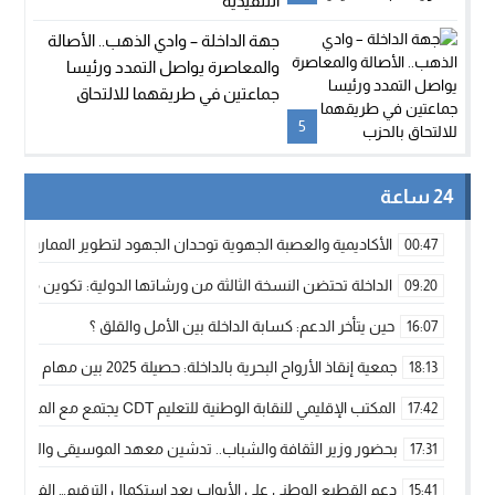
التنفيذية
جهة الداخلة – وادي الذهب.. الأصالة
والمعاصرة يواصل التمدد ورئيسا
جماعتين في طريقهما للالتحاق
بالحزب
5
24 ساعة
الأكاديمية والعصبة الجهوية توحدان الجهود لتطوير الممارسة الك
00:47
الداخلة تحتضن النسخة الثالثة من ورشاتها الدولية: تكوين متخصص 
09:20
حين يتأخر الدعم: كسابة الداخلة بين الأمل والقلق ؟
16:07
جمعية إنقاذ الأرواح البحرية بالداخلة: حصيلة 2025 بين مهام الإنقاذ ومشروع “دار البحار”
18:13
المكتب الإقليمي للنقابة الوطنية للتعليم CDT يجتمع مع المدير الإقليمي لمناقشة ملفات جوهرية لنساء ورجال التعليم
17:42
بحضور وزير الثقافة والشباب.. تدشين معهد الموسيقى والفنون الكوريغرافي
17:31
دعم القطيع الوطني على الأبواب بعد استكمال الترقيم… الفلاحة 
15:41