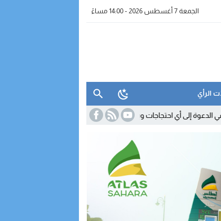
الجمعة 7 أغسطس 2026 - 14:00 مساءً
ت الرأي
11:18
السكوري يوضح مصير القانون 24.19.. والنقابات ت