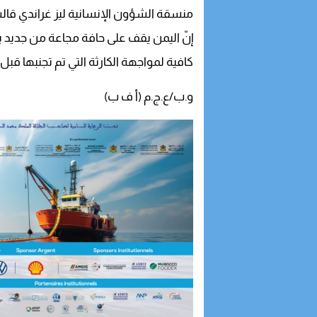
منسقة الشؤون الإنسانية ليز غراندي قال
إنّ اليمن يقف على حافة مجاعة من جديد بين
كافية لمواجهة الكارثة التي تم تجنبها قبل 18 شهرا.
و.ب/ع.ج.م (أ ف ب)