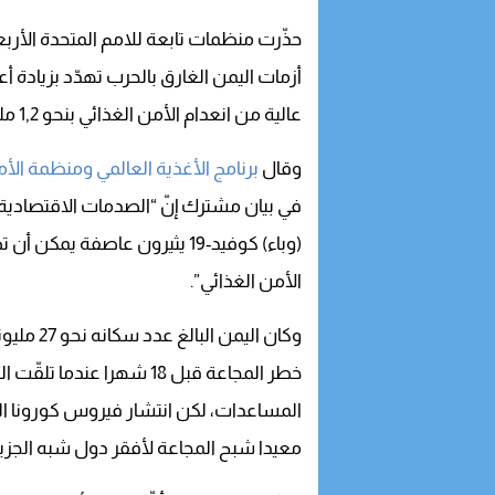
حذّرت منظمات تابعة للامم المتحدة الأربعاء (22 يوليو/ تموز 2020)، م
أزمات اليمن الغارق بالحرب تهدّد بزيادة 
عالية من انعدام الأمن الغذائي بنحو 1,2 مليون شخص خلال ستة أشهر.
وقال
برنامج الأغذية العالمي ومنظمة الأ
في بيان مشترك إنّ “الصدمات الاقتصادية و
(وباء) كوفيد-19 يثيرون عاصفة يمكن أن تطيح بالمكاسب التي تحقّقت على صعيد
الأمن الغذائي”.
وكان اليمن البالغ عدد سكانه نحو 27 مليونا تجاوز
خطر المجاعة قبل 18 شهرا عندما تلقّت المنظمات الإغاثية مبالغ ساهمت في ضخ
المساعدات، لكن انتشار فيروس كورونا ا
معيدا شبح المجاعة لأفقر دول شبه الجزيرة