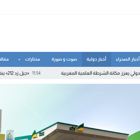
أخبار الصحراء
أخبار دولية
صوت و صورة
مختارات
مقالا
الشرطة العلمية المغربية
11:54
«جيل زد 212» ينفي الدعوة إلى أي احتجاجات ويحذر من بلاغات ومنشورات مفبركة