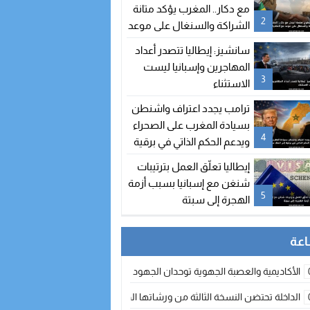
مع دكار.. المغرب يؤكد متانة
2
الشراكة والسنغال على موعد
مع اتفاقيات جديدة
سانشيز: إيطاليا تتصدر أعداد
المهاجرين وإسبانيا ليست
3
الاستثناء
ترامب يجدد اعتراف واشنطن
بسيادة المغرب على الصحراء
4
ويدعم الحكم الذاتي في برقية
إلى الملك محمد السادس
إيطاليا تعلّق العمل بترتيبات
شنغن مع إسبانيا بسبب أزمة
5
الهجرة إلى سبتة
الأكاديمية والعصبة الجهوية توحدان الجهود لتطوير الممارسة الكروية بجهة الد
الداخلة تحتضن النسخة الثالثة من ورشاتها الدولية: تكوين متخصص في التراث الأر