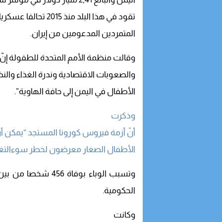
تقود في هذا البلد منذ 2015 تحالفا عسكريا يساند الحكومة في مواجهة
المتمردين المدعومين من إيران.
وقالت منظمة الأمم المتحدة للطفولة إنّ 
والصعوبات الاقتصادية وندرة الغذاء والن
الأطفال في اليمن إلى حافة الهاوية”.
وذكرت
أنّ أزمة فيروس كورونا المستجد “يمكن أن
الأطفال الصغار معرضون لخطر سوءالتغذية 
الحكومية.
وكانت