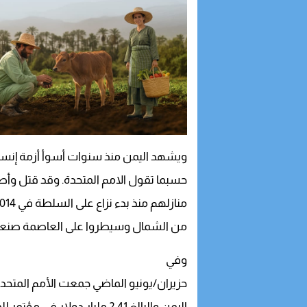
ويشهد اليمن منذ سنوات أسوأ أزمة إنسان
حسبما تقول الامم المتحدة. وقد قتل وأص
منازلهم منذ بدء نزاع على السلطة في 2014 حين أطلق المتمردون الحوثيون حملة
من الشمال وسيطروا على العاصمة صنعاء 
وفي
حزيران/يونيو الماضي جمعت الأمم المتح
اليمن والبالغ 2,41 مليار دولار في مؤتمر للمانحين استضافته السعودية التي