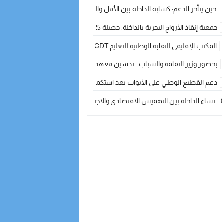
حين يتأخر الدعم: كسابة الداخلة بين الأمل والقلق ؟
جمعية إنقاذ الأرواح البحرية بالداخلة: حصيلة 2025 بين مهام الإنقاذ ومشروع “دار البحار”
المكتب الإقليمي للنقابة الوطنية للتعليم CDT يجتمع مع المدير الإقليمي لمناقشة ملفات جوهرية لنساء ورجال التعليم
بحضور وزير الثقافة والشباب.. تدشين معهد الموسيقى والفنون الكوريغرافية بالداخلة بغلا
دعم القطيع الوطني على الأبواب بعد استكمال الترقيم… الفلاحة المغربية نحو 
نساء الداخلة بين التهميش الاقتصادي والاجتماعي… في المؤسسات الإنتاجية البح
طائرات “لارام” تغيّر مسارها نحو الداخلة بسبب الغبار الكثيف
“مجلس جهة الداخلة وادي الذهب يسلم سيارة إسعاف لدعم مهنيي الصيد التقل
الخطاط ينجا يعطي شارة الانطلاقة… وآسفي تحصد جائزة دوري الكرة الحديدية با
أخنوش يحدد أربع أولويات لمشروع قانون المالية 2026 لمرحلة جديدة من النمو والعدالة الاجتماعية
اجتماع أمني رفيع المستوى: استراتيجية استباقية لتعزيز أمن المملكة
في ذكرى عيد العرش.. الخطاط ينجا يُشيد بالإشعاع التنموي للأقاليم الجنوبية بف