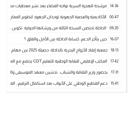
مرشحة للهجرة السرية تواجه القضاء بعد نشر معطيات مضللة
14:36
الأكاديمية والعصبة الجهوية توحدان الجهود لتطوير الممارسة الك
00:47
الداخلة تحتضن النسخة الثالثة من ورشاتها الدولية: تكوين متخصص 
09:20
حين يتأخر الدعم: كسابة الداخلة بين الأمل والقلق ؟
16:07
جمعية إنقاذ الأرواح البحرية بالداخلة: حصيلة 2025 بين مهام الإنقاذ ومشروع “دار البحار”
18:13
المكتب الإقليمي للنقابة الوطنية للتعليم CDT يجتمع مع المدير الإقليمي لمناقشة ملفات جوهرية لنساء ورجال التعليم
17:42
بحضور وزير الثقافة والشباب.. تدشين معهد الموسيقى والفنون الكوريغرافي
17:31
دعم القطيع الوطني على الأبواب بعد استكمال الترقيم… الفلاحة 
15:41
نساء الداخلة بين التهميش الاقتصادي والاجتماعي… في المؤسسات ا
09:42
طائرات “لارام” تغيّر مسارها نحو الداخلة بسبب الغبار الكثيف
11:28
“مجلس جهة الداخلة وادي الذهب يسلم سيارة إسعاف لدعم مهنيي
15:51
الخطاط ينجا يعطي شارة الانطلاقة… وآسفي تحصد جائزة دوري الكر
22:08