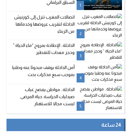
السباق البرلماني
1
اتصالات المغرب تنزل إلى كورنيش
الداخلة لتقريب عروضها وخدماتها
من الزبناء
2
الداخلة.. الإطاحة بمروج “ماء الحياة ”
وحجز معدات للتقطير
3
أمن الداخلة يوقف مبحوثا عنه وطنيا
بموجب سبع مذكرات بحث
4
الداخلة.. مواطن يفضح غياب
صيدليات الحراسة: حياة المرضى
ليست مجالا للاستهتار
5
24 ساعة