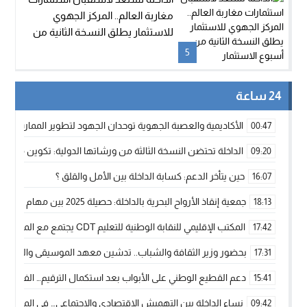
مغاربة العالم.. المركز الجهوي
للاستثمار يطلق النسخة الثانية من
أسبوع الاستثمار
5
24 ساعة
الأكاديمية والعصبة الجهوية توحدان الجهود لتطوير الممارسة الك
00:47
الداخلة تحتضن النسخة الثالثة من ورشاتها الدولية: تكوين متخصص 
09:20
حين يتأخر الدعم: كسابة الداخلة بين الأمل والقلق ؟
16:07
جمعية إنقاذ الأرواح البحرية بالداخلة: حصيلة 2025 بين مهام الإنقاذ ومشروع “دار البحار”
18:13
المكتب الإقليمي للنقابة الوطنية للتعليم CDT يجتمع مع المدير الإقليمي لمناقشة ملفات جوهرية لنساء ورجال التعليم
17:42
بحضور وزير الثقافة والشباب.. تدشين معهد الموسيقى والفنون الكوريغرافي
17:31
دعم القطيع الوطني على الأبواب بعد استكمال الترقيم… الفلاحة 
15:41
نساء الداخلة بين التهميش الاقتصادي والاجتماعي… في المؤسسات ا
09:42