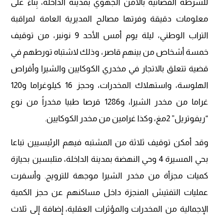
للشرطة القضائية بالأمن الجهوي بمدينة الداخلة، بِناءً على
معلومات دقيقة وفرتها مصالح المديرية العامة لمراقبة
التراب الوطني، ليلة يوم أمس الأحد 9 نونبر، من توقيف
خمسة أشخاص من بينهم قاصر، وذلك لاشتباه تورطهم في
قضية تتعلق بالاتجار في مخدري الكوكايين والشيرا وأقراص
الهلوسة، واستهلاك المخدرات، وحجز 16 كيلوغراما و120
غراما من مخدر الشيرا، و1286 قرصا طبيا مخدراً من نوع
“ريفوتريل” 2مغ، وكذا غرامين من مخدر الكوكايين.
وقد أمكن توقيف ثلاثة من المشتبه فيهم الرئيسيين تباعا
بحي المسيرة 4 وحي النهضة بمدينة الداخلة، متلبسين بحيازة
كميات مجزأة من مخدر الشيرا موجهة للترويج. وأسفرت
عمليات التفتيش المنجزة داخل مساكنهم عن حجز الكمية
الإجمالية من المخدرات والمؤثرات العقلية، إضافة إلى ثلاث