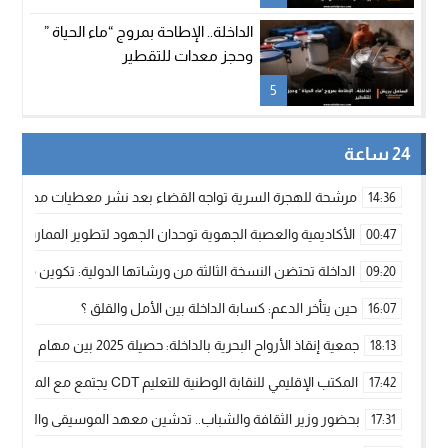
الداخلة.. الإطاحة بمروج “ماء الحياة ”
وحجز معدات للتقطير
5
24 ساعة
مرشحة للهجرة السرية تواجه القضاء بعد نشر معطيات مضللة
14:36
الأكاديمية والعصبة الجهوية توحدان الجهود لتطوير الممارسة الك
00:47
الداخلة تحتضن النسخة الثالثة من ورشاتها الدولية: تكوين متخصص 
09:20
حين يتأخر الدعم: كسابة الداخلة بين الأمل والقلق ؟
16:07
جمعية إنقاذ الأرواح البحرية بالداخلة: حصيلة 2025 بين مهام الإنقاذ ومشروع “دار البحار”
18:13
المكتب الإقليمي للنقابة الوطنية للتعليم CDT يجتمع مع المدير الإقليمي لمناقشة ملفات جوهرية لنساء ورجال التعليم
17:42
بحضور وزير الثقافة والشباب.. تدشين معهد الموسيقى والفنون الكوريغرافي
17:31