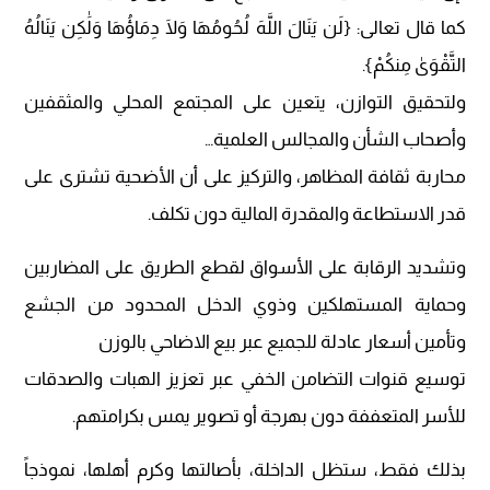
كما قال تعالى: {لَن يَنَالَ اللَّهَ لُحُومُهَا وَلَا دِمَاؤُهَا وَلَٰكِن يَنَالُهُ
التَّقْوَىٰ مِنكُمْ}.
​ولتحقيق التوازن، يتعين على المجتمع المحلي والمثقفين
وأصحاب الشأن والمجالس العلمية…
​محاربة ثقافة المظاهر، والتركيز على أن الأضحية تشترى على
قدر الاستطاعة والمقدرة المالية دون تكلف.
و​تشديد الرقابة على الأسواق لقطع الطريق على المضاربين
وحماية المستهلكين وذوي الدخل المحدود من الجشع
وتأمين أسعار عادلة للجميع عبر بيع الاضاحي بالوزن
​توسيع قنوات التضامن الخفي عبر تعزيز الهبات والصدقات
للأسر المتعففة دون بهرجة أو تصوير يمس بكرامتهم.
​بذلك فقط، ستظل الداخلة، بأصالتها وكرم أهلها، نموذجاً