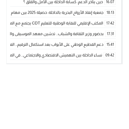
حين يتأخر الدعم: كسابة الداخلة بين الأمل والقلق ؟
16:07
جمعية إنقاذ الأرواح البحرية بالداخلة: حصيلة 2025 بين مهام الإنقاذ ومشروع “دار البحار”
18:13
المكتب الإقليمي للنقابة الوطنية للتعليم CDT يجتمع مع المدير الإقليمي لمناقشة ملفات جوهرية لنساء ورجال التعليم
17:42
بحضور وزير الثقافة والشباب.. تدشين معهد الموسيقى والفنون الكوريغرافي
17:31
دعم القطيع الوطني على الأبواب بعد استكمال الترقيم… الفلاحة 
15:41
نساء الداخلة بين التهميش الاقتصادي والاجتماعي… في المؤسسات ا
09:42
طائرات “لارام” تغيّر مسارها نحو الداخلة بسبب الغبار الكثيف
11:28
“مجلس جهة الداخلة وادي الذهب يسلم سيارة إسعاف لدعم مهنيي
15:51
الخطاط ينجا يعطي شارة الانطلاقة… وآسفي تحصد جائزة دوري الكر
22:08
أخنوش يحدد أربع أولويات لمشروع قانون المالية 2026 لمرحلة جديدة من النمو والعدالة الاجتماعية
20:25
اجتماع أمني رفيع المستوى: استراتيجية استباقية لتعزيز أمن المملك
14:43
في ذكرى عيد العرش.. الخطاط ينجا يُشيد بالإشعاع التنموي للأقالي
20:20