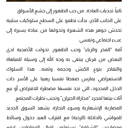
​ثانياً: تحديات العادة.. من حب الظهور إلى جشع الأسواق
​على الجانب الآخر، بدأت تطفو على السطح سلوكيات سلبية
تخدش جوهر هذه الشعيرة وتحولها من عبادة يسيرة إلى
عبء اجتماعي ونفسي:
​آفة “الفخر والرياء” وحب الظهور: تحولت الأضحية لدى
البعض من قربان يبتغى به وجه الله إلى وسيلة للمباهاة
والتفاخر بنوع الكبش وحجمه وثمنه… هذا السلوك
الاستعراضي يمارس ضغطا نفسيا رهيبا على الأسر ذات
الدخل المحدود، التي تجد نفسها مضطرة للاقتراض أو بيع
أثاث بيتها لمجرد “مجاراة الجيران” وتجنب نظرات المجتمع.
​المضاربة الإشهارية وسوء التجارة: يشهد السوق الجديد
للمواشي بالداخلة (الرحبة) مع اقتراب العيد دخول وسائط
ومضاربين “الشناقة” يستغلون إقبال المواطنين لرفع