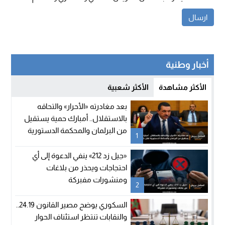
أخبار وطنية
الأكثر مشاهدة
الأكثر شعبية
بعد مغادرته «الأحرار» والتحاقه
بالاستقلال.. أمبارك حمية يستقيل
من البرلمان والمحكمة الدستورية
1
تعلن شغور مقعده
«جيل زد 212» ينفي الدعوة إلى أي
احتجاجات ويحذر من بلاغات
ومنشورات مفبركة
2
السكوري يوضح مصير القانون 24.19..
والنقابات تنتظر استئناف الحوار