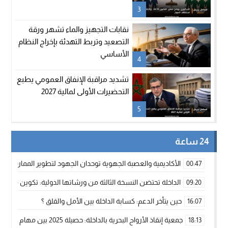
3
نقابات التجهيز والماء تشهر ورقة
التصعيد وتربط التهدئة بإخراج النظام
الأساسي
4
تشديد مراقبة الإنفاق العمومي يطبع
التحضيرات الأولى لمالية 2027
5
24 ساعة
الأكاديمية والعصبة الجهوية توحدان الجهود لتطوير الممارسة الك
00:47
الداخلة تحتضن النسخة الثالثة من ورشاتها الدولية: تكوين متخصص 
09:20
حين يتأخر الدعم: كسابة الداخلة بين الأمل والقلق ؟
16:07
جمعية إنقاذ الأرواح البحرية بالداخلة: حصيلة 2025 بين مهام الإنقاذ ومشروع “دار البحار”
18:13