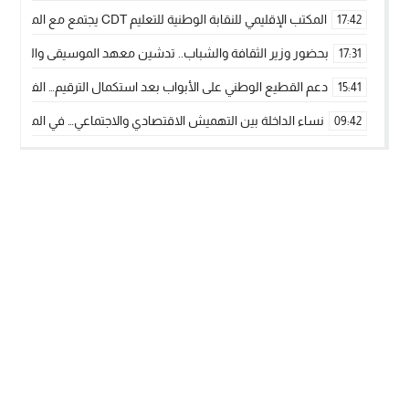
المكتب الإقليمي للنقابة الوطنية للتعليم CDT يجتمع مع المدير الإقليمي لمناقشة ملفات جوهرية لنساء ورجال التعليم
17:42
بحضور وزير الثقافة والشباب.. تدشين معهد الموسيقى والفنون الكوريغرافي
17:31
دعم القطيع الوطني على الأبواب بعد استكمال الترقيم… الفلاحة 
15:41
نساء الداخلة بين التهميش الاقتصادي والاجتماعي… في المؤسسات ا
09:42
طائرات “لارام” تغيّر مسارها نحو الداخلة بسبب الغبار الكثيف
11:28
“مجلس جهة الداخلة وادي الذهب يسلم سيارة إسعاف لدعم مهنيي
15:51
الخطاط ينجا يعطي شارة الانطلاقة… وآسفي تحصد جائزة دوري الكر
22:08
أخنوش يحدد أربع أولويات لمشروع قانون المالية 2026 لمرحلة جديدة من النمو والعدالة الاجتماعية
20:25
اجتماع أمني رفيع المستوى: استراتيجية استباقية لتعزيز أمن المملك
14:43
في ذكرى عيد العرش.. الخطاط ينجا يُشيد بالإشعاع التنموي للأقالي
20:20
🥋🔥 بطل من الداخلة يتوج بلقب عالمي في الصين ويكتب فصلاً جديد
09:19
جريدة الساحل بريس
© 2026 جميع الحقوق محفوظة.