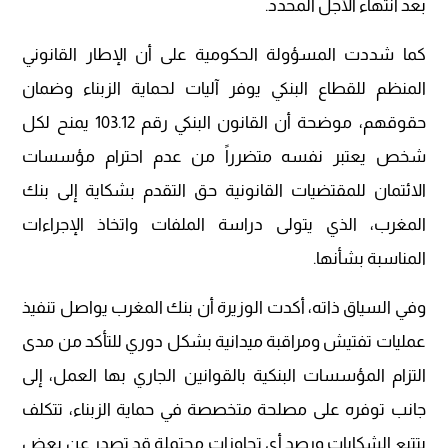
بعد انتهاء الأجل المحدد.
كما شددت المسؤولة الحكومية على أن الإطار القانوني
المنظم للقطاع البنكي يوفر آليات لحماية الزبناء وضمان
حقوقهم، موضحة أن القانون البنكي رقم 103.12 يمنح لكل
شخص يعتبر نفسه متضرراً من عدم احترام مؤسسات
الائتمان للمقتضيات القانونية حق التقدم بشكاية إلى بنك
المغرب، الذي يتولى دراسة الملفات واتخاذ الإجراءات
المناسبة بشأنها.
وفي السياق ذاته، أكدت الوزيرة أن بنك المغرب يواصل تنفيذ
عمليات تفتيش ومراقبة ميدانية بشكل دوري للتأكد من مدى
التزام المؤسسات البنكية بالقوانين الجاري بها العمل، إلى
جانب توفره على مصلحة متخصصة في حماية الزبناء، تتكلف
بتتبع الشكايات ورصد أي تجاوزات محتملة قد تصدر عن بعض