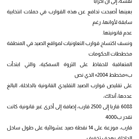
نفسه، إلى أن أحزابا
بعينها أصبحت تدافع عن هذه القوارب في حملات انتخابية
سابقة لأوانها، رغم
عدم قانونيتها.
ونسف اكتساح قوارب التعاونيات لمواقع الصيد في المنطقة
مخططات الحكومات
المتعاقبة للحفاظ على الثروة السمكية، والتي ابتدأت
ب»مخطط 2004» الذي نص
على تقليص قوارب الصيد التقليدي القانونية بالداخلة، البالغ
عددها، آنذاك،
6088 قاربا إلى 2500 قارب، إضافة إلى أخرى غير قانونية كانت
تقدر ب4000
قارب، موزعة على 14 نقطة صيد عشوائية على طول ساحل
الداخلة، بهدف تخفيف