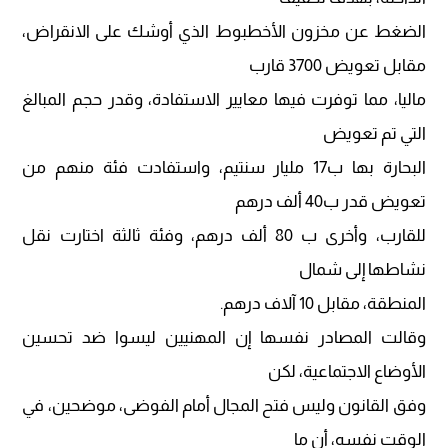
الضغط عن مخزون اﻷخطبوط الذي أوشك على الانقراض،
مقابل تعويض 3700 قارب
ماليا، مما توفرت فيها معايير الاستفادة، وقدر حجم المبالغ
التي تم تعويض
البحارة بها ب17 مليار سنتيم، واستفادت فئة منهم من
تعويض قدر ب40 ألف درهم
للقارب، وأخرى ب 80 ألف درهم، وفئة ثالثة اختارت نقل
نشاطها إلى شمال
المنطقة، مقابل 10 آلاف درهم.
وقالت المصادر نفسها إن المهنيين ليسوا ضد تحسين
الأوضاع الاجتماعية، لكن
وفق القانون وليس فتح المجال أمام الفوضى، موضحين، في
الوقت نفسه، أن ما