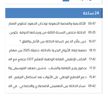
24 ساعة
الأكاديمية والعصبة الجهوية توحدان الجهود لتطوير الممارسة الك
00:47
الداخلة تحتضن النسخة الثالثة من ورشاتها الدولية: تكوين متخصص 
09:20
حين يتأخر الدعم: كسابة الداخلة بين الأمل والقلق ؟
16:07
جمعية إنقاذ الأرواح البحرية بالداخلة: حصيلة 2025 بين مهام الإنقاذ ومشروع “دار البحار”
18:13
المكتب الإقليمي للنقابة الوطنية للتعليم CDT يجتمع مع المدير الإقليمي لمناقشة ملفات جوهرية لنساء ورجال التعليم
17:42
بحضور وزير الثقافة والشباب.. تدشين معهد الموسيقى والفنون الكوريغرافي
17:31
دعم القطيع الوطني على الأبواب بعد استكمال الترقيم… الفلاحة 
15:41
نساء الداخلة بين التهميش الاقتصادي والاجتماعي… في المؤسسات ا
09:42
طائرات “لارام” تغيّر مسارها نحو الداخلة بسبب الغبار الكثيف
11:28
“مجلس جهة الداخلة وادي الذهب يسلم سيارة إسعاف لدعم مهنيي
15:51