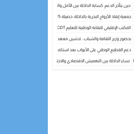
حين يتأخر الدعم: كسابة الداخلة بين الأمل والقلق ؟
جمعية إنقاذ الأرواح البحرية بالداخلة: حصيلة 2025 بين مهام الإنقاذ ومشروع “دار البحار”
المكتب الإقليمي للنقابة الوطنية للتعليم CDT يجتمع مع المدير الإقليمي لمناقشة ملفات جوهرية لنساء ورجال التعليم
بحضور وزير الثقافة والشباب.. تدشين معهد الموسيقى والفنون الكوريغرافية بالداخلة بغلا
دعم القطيع الوطني على الأبواب بعد استكمال الترقيم… الفلاحة المغربية نحو 
نساء الداخلة بين التهميش الاقتصادي والاجتماعي… في المؤسسات الإنتاجية البح
طائرات “لارام” تغيّر مسارها نحو الداخلة بسبب الغبار الكثيف
“مجلس جهة الداخلة وادي الذهب يسلم سيارة إسعاف لدعم مهنيي الصيد التقل
الخطاط ينجا يعطي شارة الانطلاقة… وآسفي تحصد جائزة دوري الكرة الحديدية با
أخنوش يحدد أربع أولويات لمشروع قانون المالية 2026 لمرحلة جديدة من النمو والعدالة الاجتماعية
اجتماع أمني رفيع المستوى: استراتيجية استباقية لتعزيز أمن المملكة
في ذكرى عيد العرش.. الخطاط ينجا يُشيد بالإشعاع التنموي للأقاليم الجنوبية بف