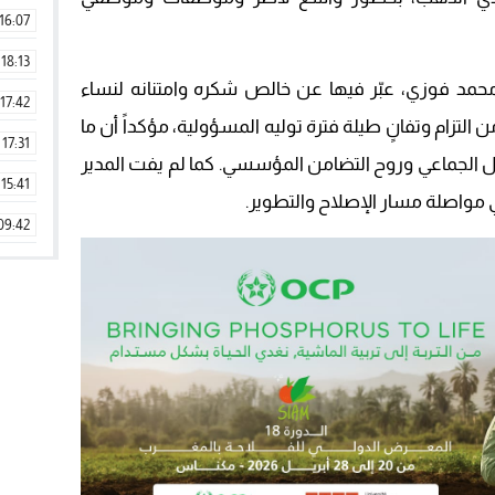
16:07
18:13
محمد فوزي، عبّر فيها عن خالص شكره وامتنانه لنساء
17:42
 من التزام وتفانٍ طيلة فترة توليه المسؤولية، مؤكداً أن ما
17:31
مل الجماعي وروح التضامن المؤسسي. كما لم يفت المدير
15:41
ي مواصلة مسار الإصلاح والتطوير.
09:42
11:28
15:51
22:08
20:25
14:43
20:20