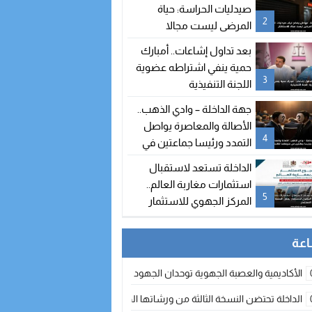
صيدليات الحراسة: حياة
2
المرضى ليست مجالا
للاستهتار
بعد تداول إشاعات.. أمبارك
حمية ينفي اشتراطه عضوية
3
اللجنة التنفيذية
جهة الداخلة – وادي الذهب..
الأصالة والمعاصرة يواصل
4
التمدد ورئيسا جماعتين في
طريقهما للالتحاق بالحزب
الداخلة تستعد لاستقبال
استثمارات مغاربة العالم..
5
المركز الجهوي للاستثمار
يطلق النسخة الثانية من
أسبوع الاستثمار
الأكاديمية والعصبة الجهوية توحدان الجهود لتطوير الممارسة الكروية بجهة الد
الداخلة تحتضن النسخة الثالثة من ورشاتها الدولية: تكوين متخصص في التراث الأر