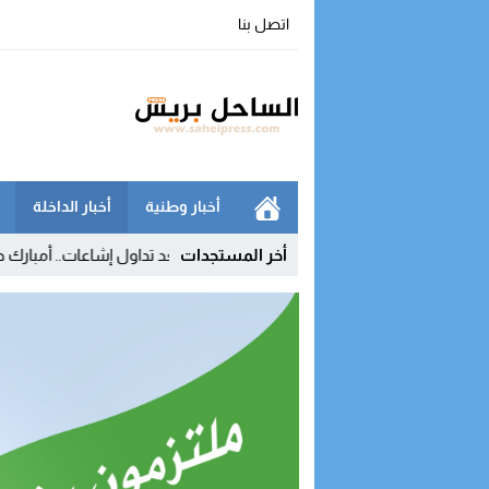
اتصل بنا
أخبار وطنية
أخبار الداخلة
 تبعث على التفاؤل
23:54
أخر المستجدات
بعد تداول إشاعات.. أمبارك حمية ينفي اشتراطه 