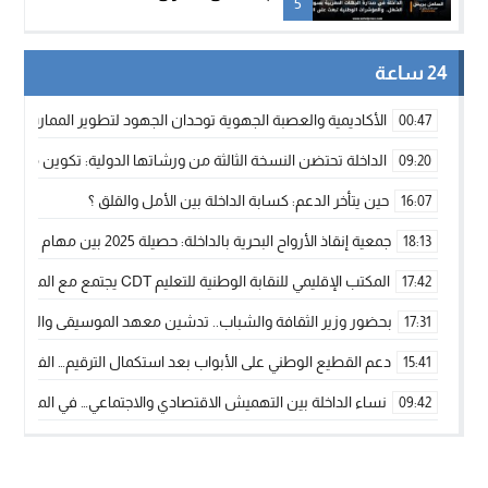
5
24 ساعة
الأكاديمية والعصبة الجهوية توحدان الجهود لتطوير الممارسة الك
00:47
الداخلة تحتضن النسخة الثالثة من ورشاتها الدولية: تكوين متخصص 
09:20
حين يتأخر الدعم: كسابة الداخلة بين الأمل والقلق ؟
16:07
جمعية إنقاذ الأرواح البحرية بالداخلة: حصيلة 2025 بين مهام الإنقاذ ومشروع “دار البحار”
18:13
المكتب الإقليمي للنقابة الوطنية للتعليم CDT يجتمع مع المدير الإقليمي لمناقشة ملفات جوهرية لنساء ورجال التعليم
17:42
بحضور وزير الثقافة والشباب.. تدشين معهد الموسيقى والفنون الكوريغرافي
17:31
دعم القطيع الوطني على الأبواب بعد استكمال الترقيم… الفلاحة 
15:41
نساء الداخلة بين التهميش الاقتصادي والاجتماعي… في المؤسسات ا
09:42
طائرات “لارام” تغيّر مسارها نحو الداخلة بسبب الغبار الكثيف
11:28
“مجلس جهة الداخلة وادي الذهب يسلم سيارة إسعاف لدعم مهنيي
15:51