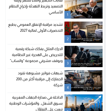
نقابات التجهيز والماء تشهر ورقة
التصعيد وتربط التهدئة بإخراج النظام
الأساسي
1
تشديد مراقبة الإنفاق العمومي يطبع
التحضيرات الأولى لمالية 2027
2
الدرك الملكي يفكك شبكة رقمية
للتحريض على الهجرة غير النظامية
ويوقف مشرفي مجموعة “واتساب”
3
بالفنيدق
شبهات فواتير مشبوهة تقود
الجمارك إلى مراقبة أكثر من 200
شركة
4
الداخلة في صدارة الجهات المغربية
بسوق الشغل.. والمؤشرات الوطنية
تبعث على التفاؤل