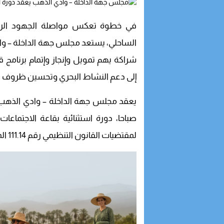
في خطوة تعكس مواصلة الجهود الرامية 
الساحلي، يستعد مجلس جهة الداخلة – و
شراكة يهم تمويل وإنجاز وإتمام برنامج قرى
إلى دعم النشاط البحري وتحسين ظروف ع
صباحا، دورة استثنائية بقاعة الاجتماع
لمقتضيات القانون التنظيمي رقم 111.14 المتعلق بالجهات، ووفقا لأحكام النظام الداخلي للمجلس.