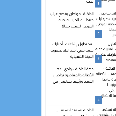
بحث
1
الداخلة.. مواطن يفضح غياب
صيدليات الحراسة: حياة
المرضى ليست مجالا
للاستهتار
2
بعد تداول إشاعات.. أمبارك
حمية ينفي اشتراطه عضوية
اللجنة التنفيذية
3
جهة الداخلة – وادي الذهب..
الأصالة والمعاصرة يواصل
التمدد ورئيسا جماعتين في
طريقهما للالتحاق بالحزب
4
الداخلة تستعد لاستقبال