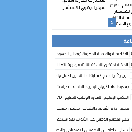
استثمارات مغاربة العالم..
المركز الجهوي للاستثمار
يطلق النسخة الثانية من
أسبوع الاستثمار
5
الأكاديمية والعصبة الجهوية توحدان الجهود لتطوير الممارسة الكروية بجهة الد
الداخلة تحتضن النسخة الثالثة من ورشاتها الدولية: تكوين متخصص في التراث الأر
حين يتأخر الدعم: كسابة الداخلة بين الأمل والقلق ؟
جمعية إنقاذ الأرواح البحرية بالداخلة: حصيلة 2025 بين مهام الإنقاذ ومشروع “دار البحار”
المكتب الإقليمي للنقابة الوطنية للتعليم CDT يجتمع مع المدير الإقليمي لمناقشة ملفات جوهرية لنساء ورجال التعليم
بحضور وزير الثقافة والشباب.. تدشين معهد الموسيقى والفنون الكوريغرافية بالداخلة بغلا
دعم القطيع الوطني على الأبواب بعد استكمال الترقيم… الفلاحة المغربية نحو 
نساء الداخلة بين التهميش الاقتصادي والاجتماعي… في المؤسسات الإنتاجية البح