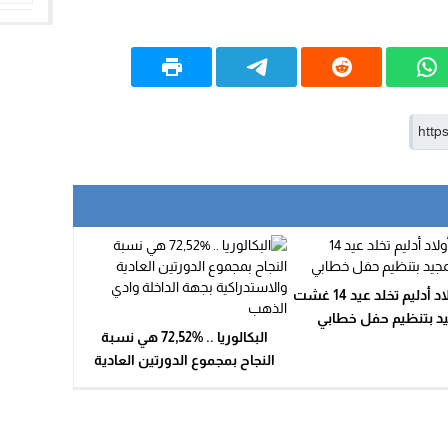
11:28
15:51
22:08
20:25
14:43
20:20
09:19
قبيلة أولاد أدليم تخلد عيد 14 غشت
يد بتنظيم حفل خطابي
البكالوريا .. %72,52 هي نسبة
النجاح بمجموع الدورتين العادية
والاستدراكية بجهة الداخلة وادي
الذهب